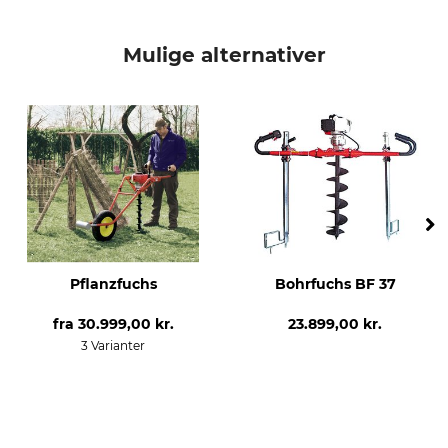
produkttype
Modelbetegnelse
Reservespids
til jordbor Vertex G 400
Mulige alternativer
produktion
Made in Italy
Pflanzfuchs
Bohrfuchs BF 37
fra
30.999,00 kr.
23.899,00 kr.
3 Varianter