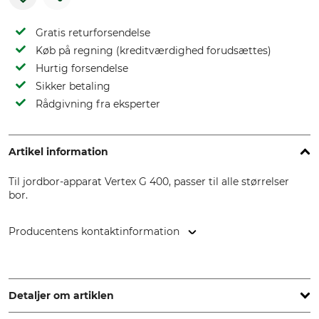
Gratis returforsendelse
Køb på regning (kreditværdighed forudsættes)
Hurtig forsendelse
Sikker betaling
Rådgivning fra eksperter
Artikel information
Til jordbor-apparat Vertex G 400, passer til alle størrelser
bor.
Producentens kontaktinformation
Blue Bird Industries Fabbrica Motori Srl, Via Due Camini, 19,
36010 Zanè (Vi), Italy, www.bluebirdind.com
Detaljer om artiklen