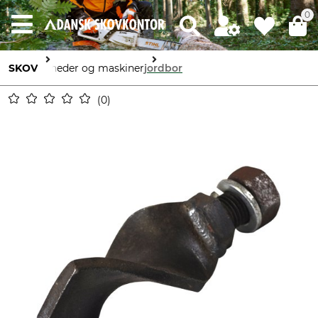
0
SKOV
Enheder og maskiner
jordbor
0