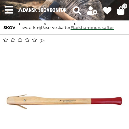
0
SKOV
Skovværktøj
Reserveskafter
Flækhammerskafter
0