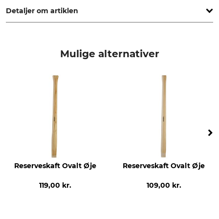
www.mueller-hammerwerk.at
Detaljer om artiklen
produkttype
produktion
Reserveskaft
Made in Austria
Mulige alternativer
Træsort
Længde
Hickory
80 cm
Reserveskaft Ovalt Øje
Reserveskaft Ovalt Øje
119,00 kr.
109,00 kr.