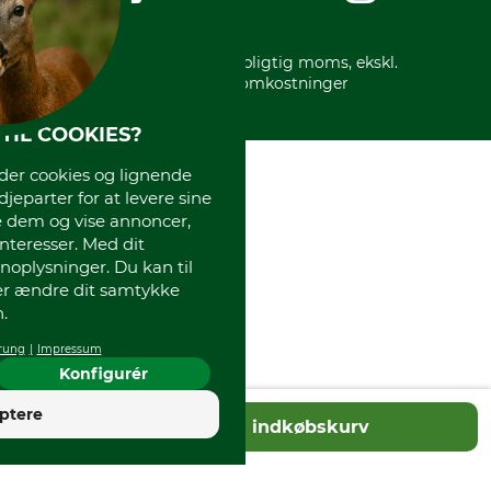
* Alle priser inkl. lovpligtig moms, ekskl.
forsendelsesomkostninger
TIL COOKIES?
r cookies og lignende
djeparter for at levere sine
e dem og vise annoncer,
interesser. Med dit
oplysninger. Du kan til
ler ændre dit samtykke
.
rung
Impressum
Konfigurér
4
ptere
Tilføj til indkøbskurv
God