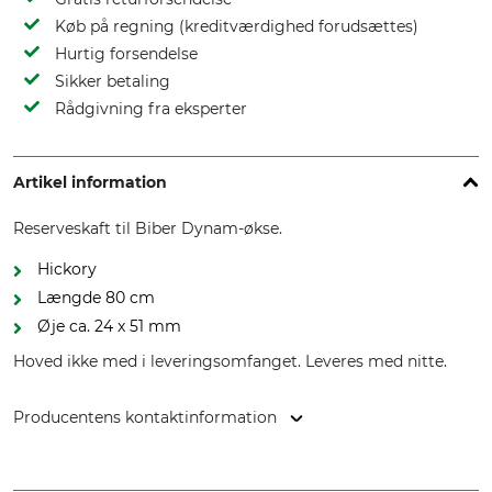
Køb på regning (kreditværdighed forudsættes)
Hurtig forsendelse
Sikker betaling
Rådgivning fra eksperter
Artikel information
Reserveskaft til Biber Dynam-økse.
Hickory
Længde 80 cm
Øje ca. 24 x 51 mm
Hoved ikke med i leveringsomfanget. Leveres med nitte.
Producentens kontaktinformation
Himmelberger Zeughammerwerk Leonhard Müller & Söhne
GmbH, Zellach 4, 9413 Frantschach-St. Gertraud, Austria,