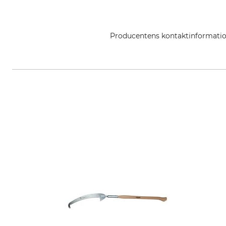
Producentens kontaktinformati
Grube KG, Hützeler Damm 38, 2