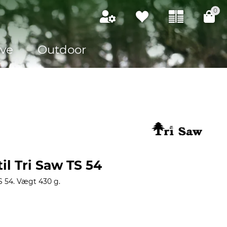
0
ve
Outdoor
il Tri Saw TS 54
TS 54. Vægt 430 g.