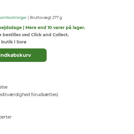
somkostninger
Bruttovægt 277 g
bejdsdage | Mere end 10 varer på lager.
bestilles ved Click and Collect.
 butik i Sorø
il indkøbskurv
else
editværdighed forudsættes)
perter