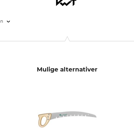
on
9646 Bispingen, Germany, www.grube.de
Mulige alternativer