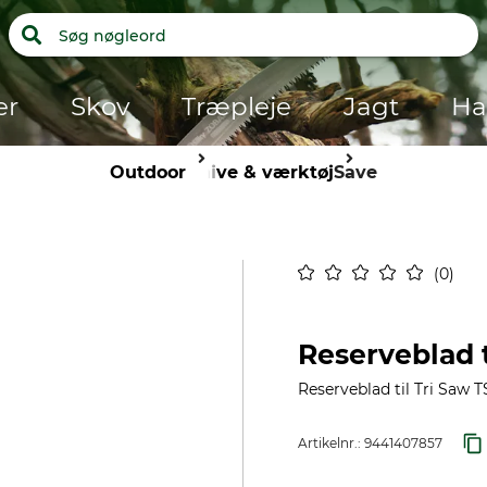
er
Skov
Træpleje
Jagt
Ha
Outdoor
Knive & værktøj
Save
0
Reserveblad t
Reserveblad til Tri Saw 
Artikelnr.:
9441407857