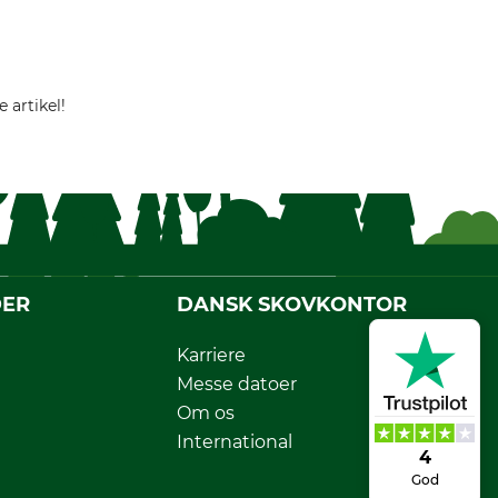
 artikel!
DER
DANSK SKOVKONTOR
Karriere
Messe datoer
Om os
International
4
God