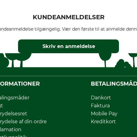
KUNDEANMELDELSER
ndeanmeldelse tilgængelig. Vær den første til at anmelde denne
Skriv en anmeldelse
FORMATIONER
BETALINGSMÅ
alingsmåder
Dankort
gt
Faktura
rydelsesret
Mobile Pay
rydelse af din ordre
Kreditkort
lamation