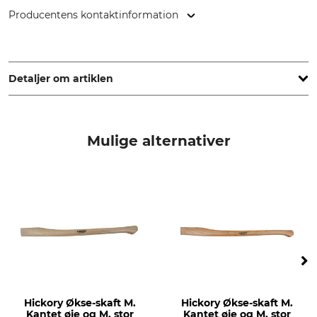
Producentens kontaktinformation
Grube KG, Hützeler Damm 38, 29646 Bispingen, Germany,
www.grube.de
Detaljer om artiklen
Mærke
produkttype
Nordforest
Økseskaft
Mulige alternativer
produktion
Træsort
Made in Germany
Hickory
Ovalt øje
Længde
18 / 57 mm
70 cm
Hickory Økse-skaft M.
Hickory Økse-skaft M.
Kantet øje og M. stor
Kantet øje og M. stor