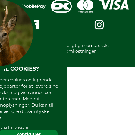
Karriere
Privatlivspolitik
Kreditkort
Messe datoer
Handelsbetingelser
Om os
Impressum
International
Gratis returlabel
* Alle priser inkl. lovpligtig moms, ekskl.
forsendelsesomkostninger
TIL COOKIES?
r cookies og lignende
djeparter for at levere sine
e dem og vise annoncer,
interesser. Med dit
oplysninger. Du kan til
ler ændre dit samtykke
.
rung
Impressum
Konfigurér