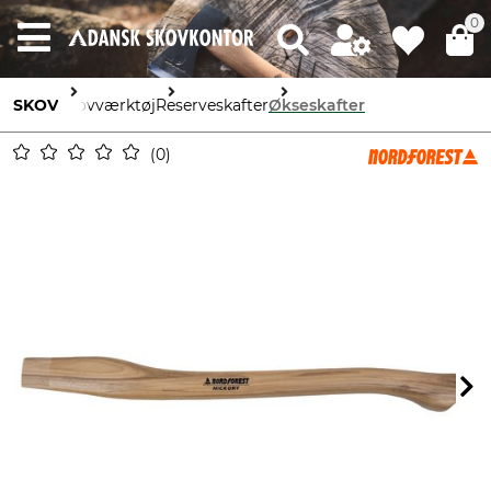
0
SKOV
Skovværktøj
Reserveskafter
Økseskafter
0