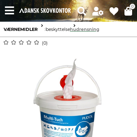
0
VÆRNEMIDLER
hudbeskyttelse
hudrensning
0