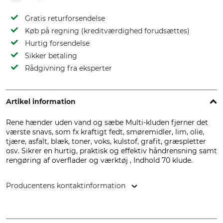
Gratis returforsendelse
Køb på regning (kreditværdighed forudsættes)
Hurtig forsendelse
Sikker betaling
Rådgivning fra eksperter
Artikel information
Rene hænder uden vand og sæbe Multi-kluden fjerner det
værste snavs, som fx kraftigt fedt, smøremidler, lim, olie,
tjære, asfalt, blæk, toner, voks, kulstof, grafit, græspletter
osv. Sikrer en hurtig, praktisk og effektiv håndrensning samt
rengøring af overflader og værktøj , Indhold 70 klude.
Producentens kontaktinformation
Pudol Chemie GmbH & Co. KG, Bahnhofstr. 2, 57520
Niederdreisbach, Germany, www.pudol.de