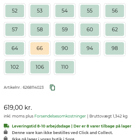
52
53
54
55
56
57
58
59
60
62
64
66
90
94
98
102
106
110
Artikelnr.:
6268114023
619,00 kr.
inkl. moms plus
Forsendelsesomkostninger
Bruttovægt 1,342 kg
Leveringstid 8-10 arbejdsdage | Der er 8 varer tilbage på lager
Denne vare kan ikke bestilles ved Click and Collect.
Ikke på lager i vores butik i Sorø