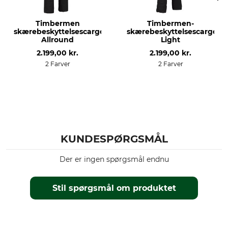
For
Skærebeskyttelse
100% Polyester
55% Polypropylen
Timbermen
Timbermen-
45% Polyester
skærebeskyttelsescargobukser
skærebeskyttelsescargobu
Allround
Light
Vask
Blegning
2.199,00 kr.
2.199,00 kr.
60 °C kulørt vask
Må ikke bleges
2 Farver
2 Farver
Tørring
Strygning
Tør ikke i tørretumbleren
Strygning op til 110 °C
Professionel tekstilpleje
Til
Ikke rørrensning
herrer
KUNDESPØRGSMÅL
produktion
farve
Made in Slovakia
sort
Der er ingen spørgsmål endnu
Tøjstørrelse
24
Stil spørgsmål om produktet