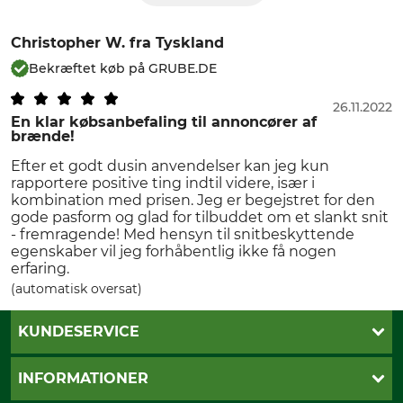
Christopher W.
fra Tyskland
Bekræftet køb på GRUBE.DE
26.11.2022
En klar købsanbefaling til annoncører af
brænde!
Efter et godt dusin anvendelser kan jeg kun
rapportere positive ting indtil videre, især i
kombination med prisen. Jeg er begejstret for den
gode pasform og glad for tilbuddet om et slankt snit
- fremragende! Med hensyn til snitbeskyttende
egenskaber vil jeg forhåbentlig ikke få nogen
erfaring.
(automatisk oversat)
KUNDESERVICE
Kontakt
INFORMATIONER
Nyhedsbrev