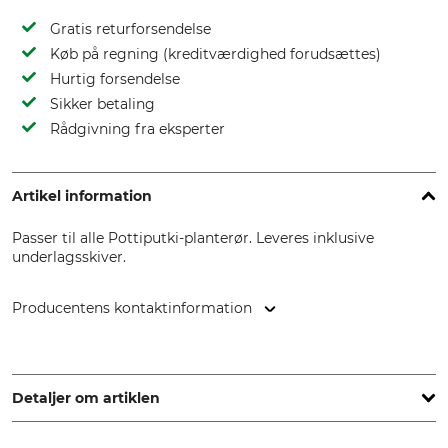
Gratis returforsendelse
Køb på regning (kreditværdighed forudsættes)
Hurtig forsendelse
Sikker betaling
Rådgivning fra eksperter
Artikel information
Passer til alle Pottiputki-planterør. Leveres inklusive
underlagsskiver.
Producentens kontaktinformation
BCC AB, Profilgatan 15, 261 35 Landskrona, Sweden,
www.bccab.com
Detaljer om artiklen