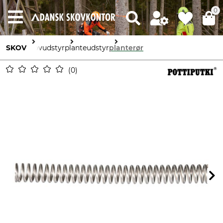
0
SKOV
skovudstyr
planteudstyr
planterør
0