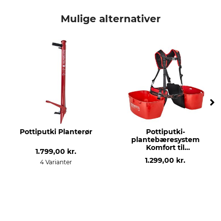
Mærke
produkttype
Pottiputki
Trykfjeder
Mulige alternativer
Modelbetegnelse
produktion
Til planterør
Made in Sweden
Pottiputki Planterør
Pottiputki-
plantebæresystem
Komfort til
1.799,00 kr.
containerplanter
1.299,00 kr.
4 Varianter