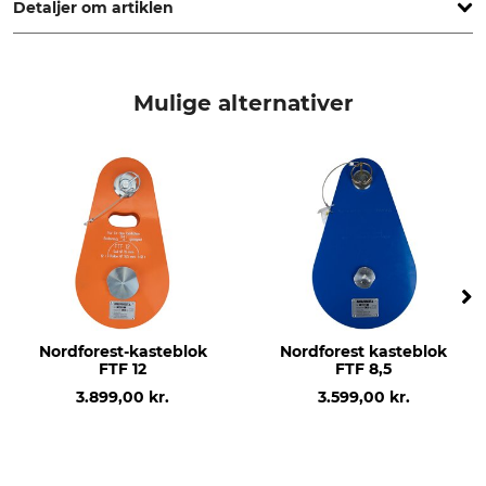
Detaljer om artiklen
Mærke
produkttype
Portable Winch
Hurtigoplader
Mulige alternativer
Modelbetegnelse
82 V
Nordforest-kasteblok
Nordforest kasteblok
FTF 12
FTF 8,5
3.899,00 kr.
3.599,00 kr.