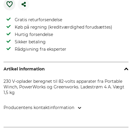
Gratis returforsendelse
Køb på regning (kreditværdighed forudsættes)
Hurtig forsendelse
Sikker betaling
Rådgivning fra eksperter
Artikel information
230 V-oplader beregnet til 82-volts apparater fra Portable
Winch, PowerWorks og Greenworks. Ladestrøm 4 A. Vægt
1,5 kg
Producentens kontaktinformation
Vonblon Maschinen GmbH, Landstr. 28, 6714 Nüziders,
Austria, www.vonblon.cc