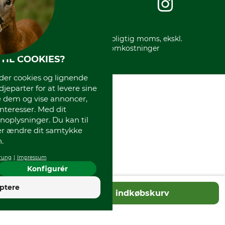
Gratis returlabel
* Alle priser inkl. lovpligtig moms, ekskl.
forsendelsesomkostninger
TIL COOKIES?
r cookies og lignende
djeparter for at levere sine
e dem og vise annoncer,
interesser. Med dit
oplysninger. Du kan til
ler ændre dit samtykke
.
rung
Impressum
Konfigurér
4
ptere
Tilføj til indkøbskurv
God