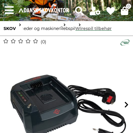
0
SKOV
Enheder og maskiner
Rebspil
Wirespil tilbehør
0