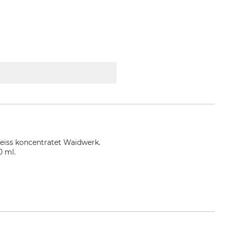
weiss koncentratet Waidwerk.
0 ml.
rdpress.com