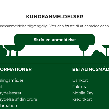
KUNDEANMELDELSER
ndeanmeldelse tilgængelig. Vær den første til at anmelde denne
Skriv en anmeldelse
FORMATIONER
BETALINGSMÅ
alingsmåder
Dankort
gt
Faktura
rydelsesret
Mobile Pay
rydelse af din ordre
Kreditkort
lamation