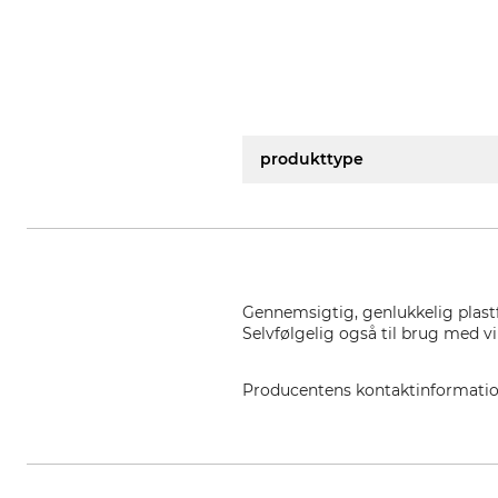
produkttype
Gennemsigtig, genlukkelig plastf
Selvfølgelig også til brug med vi
Producentens kontaktinformati
World of Packaging SCE, Am Sun