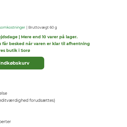
somkostninger
Bruttovægt 60 g
ejdsdage | Mere end 10 varer på lager.
u får besked når varen er klar til afhentning
res butik i Sorø
il indkøbskurv
else
editværdighed forudsættes)
perter