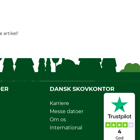
 artikel!
DER
DANSK SKOVKONTOR
Karriere
Messe datoer
Om os
International
4
God