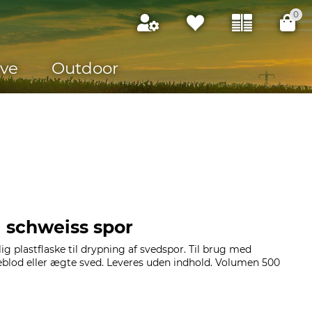
0
ve
Outdoor
il schweiss spor
g plastflaske til drypning af svedspor. Til brug med
eblod eller ægte sved. Leveres uden indhold. Volumen 500