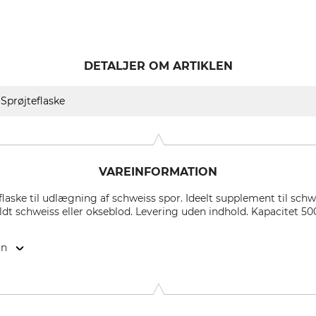
DETALJER OM ARTIKLEN
Sprøjteflaske
VAREINFORMATION
laske til udlægning af schweiss spor. Ideelt supplement til sch
ldt schweiss eller okseblod. Levering uden indhold. Kapacitet 50
on
naberg 3, 9495 Triesen, Liechtenstein, www.worldpacknews.wo