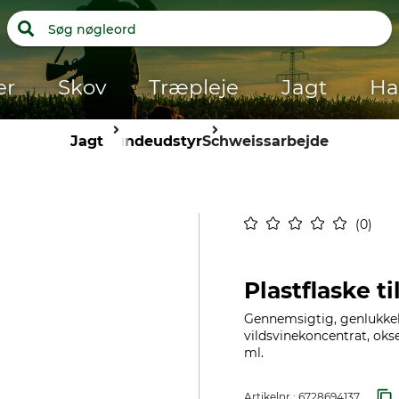
er
Skov
Træpleje
Jagt
Ha
Jagt
Hundeudstyr
Schweissarbejde
0
Plastflaske t
Gennemsigtig, genlukkeli
vildsvinekoncentrat, oks
ml.
Artikelnr.:
6728694137