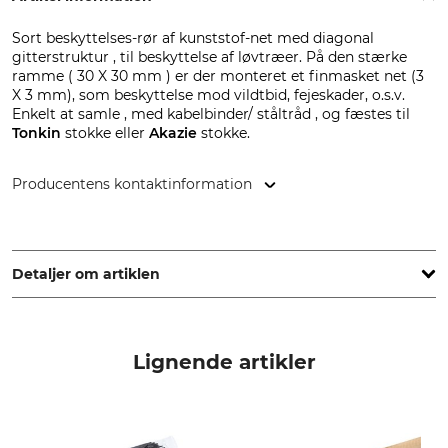
Sort beskyttelses-rør af kunststof-net med diagonal
gitterstruktur , til beskyttelse af løvtræer. På den stærke
ramme ( 30 X 30 mm ) er der monteret et finmasket net (3
X 3 mm), som beskyttelse mod vildtbid, fejeskader, o.s.v.
Enkelt at samle , med kabelbinder/ ståltråd , og fæstes til
Tonkin
stokke eller
Akazie
stokke.
Producentens kontaktinformation
Grube KG, Hützeler Damm 38, 29646 Bispingen, Germany,
www.grube.de
Detaljer om artiklen
Mærke
produkttype
PlantaGard
Træbeskyttelsesnet
Lignende artikler
Modelbetegnelse
Diagonal