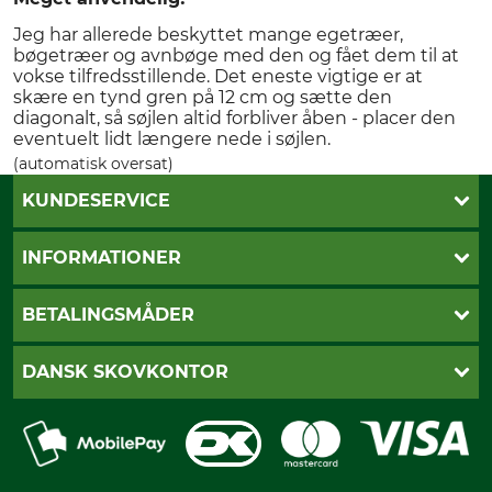
Jeg har allerede beskyttet mange egetræer,
bøgetræer og avnbøge med den og fået dem til at
vokse tilfredsstillende. Det eneste vigtige er at
skære en tynd gren på 12 cm og sætte den
diagonalt, så søjlen altid forbliver åben - placer den
eventuelt lidt længere nede i søjlen.
(automatisk oversat)
KUNDESERVICE
Kontakt
INFORMATIONER
Nyhedsbrev
Cookie-indstillinger
Betalingsmåder
BETALINGSMÅDER
Fragt
Fortrydelsesret
Dankort
DANSK SKOVKONTOR
Fortrydelse af din ordre
Faktura
Reklamation
Mobile Pay
Karriere
Privatlivspolitik
Kreditkort
Messe datoer
Handelsbetingelser
Om os
Impressum