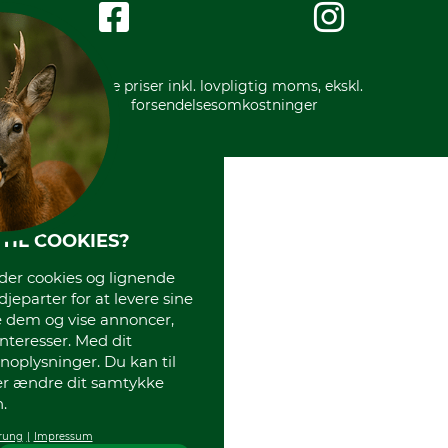
International
Gratis returlabel
* Alle priser inkl. lovpligtig moms, ekskl.
forsendelsesomkostninger
TIL COOKIES?
r cookies og lignende
djeparter for at levere sine
e dem og vise annoncer,
interesser. Med dit
oplysninger. Du kan til
ler ændre dit samtykke
.
rung
Impressum