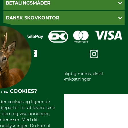
Betalingsmåder
BETALINGSMÅDER
Fragt
Fortrydelsesret
Dankort
DANSK SKOVKONTOR
Fortrydelse af din ordre
Faktura
Reklamation
Mobile Pay
Karriere
Privatlivspolitik
Kreditkort
Messe datoer
Handelsbetingelser
Om os
Impressum
International
Gratis returlabel
* Alle priser inkl. lovpligtig moms, ekskl.
forsendelsesomkostninger
TIL COOKIES?
r cookies og lignende
djeparter for at levere sine
e dem og vise annoncer,
interesser. Med dit
oplysninger. Du kan til