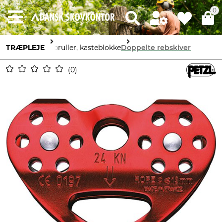
0
TRÆPLEJE
Rebruller, kasteblokke
Doppelte rebskiver
0