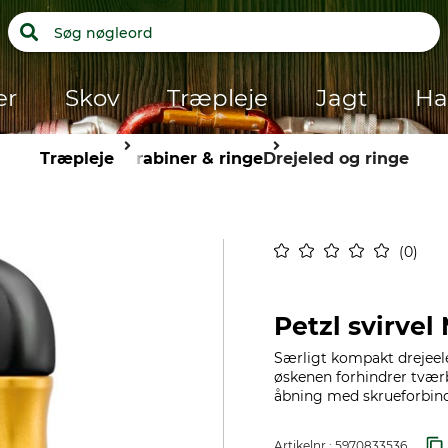
er
Skov
Træpleje
Jagt
Ha
Træpleje
Karabiner & ringe
Drejeled og ringe
0
Petzl svirvel
Særligt kompakt drejeele
øskenen forhindrer tvær
åbning med skrueforbind
Artikelnr.:
5970833536