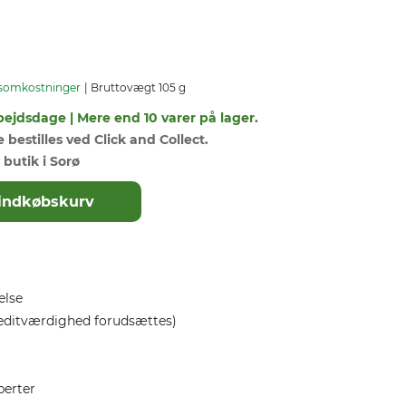
somkostninger
Bruttovægt 105 g
bejdsdage | Mere end 10 varer på lager.
bestilles ved Click and Collect.
 butik i Sorø
il indkøbskurv
else
editværdighed forudsættes)
perter