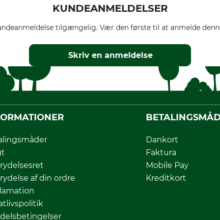
KUNDEANMELDELSER
ndeanmeldelse tilgængelig. Vær den første til at anmelde denne
Skriv en anmeldelse
FORMATIONER
BETALINGSMÅ
alingsmåder
Dankort
gt
Faktura
rydelsesret
Mobile Pay
rydelse af din ordre
Kreditkort
lamation
atlivspolitik
delsbetingelser