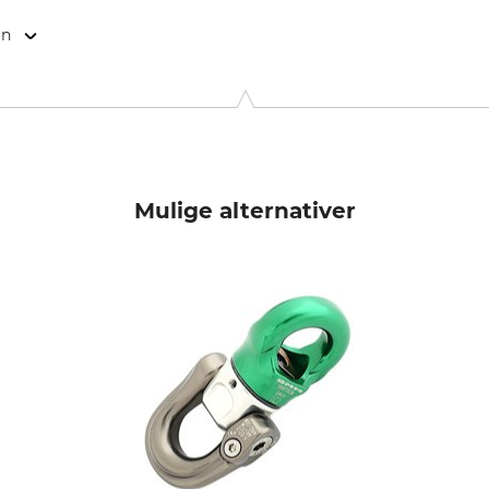
on
Cidex 105A, 38920 Crolles, France, www.petzl.com
Mulige alternativer