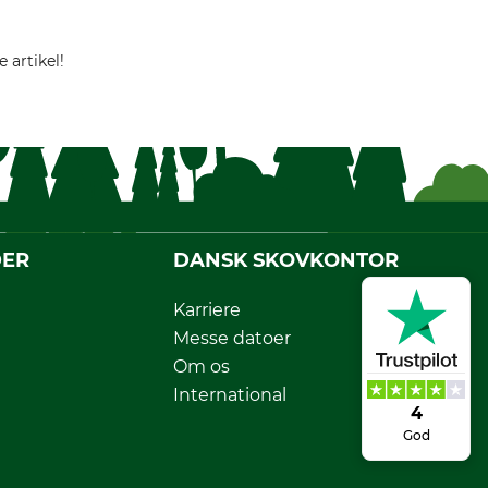
 artikel!
DER
DANSK SKOVKONTOR
Karriere
Messe datoer
Om os
International
4
God