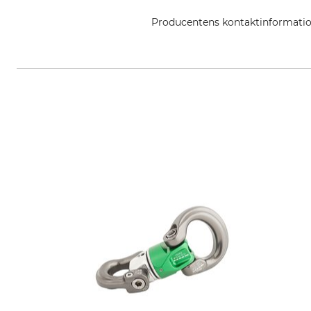
Producentens kontaktinformati
Petzl Distribution, ZI Crolles , 