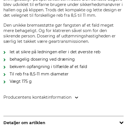
blev udviklet til erfarne brugere under sikkerhedsmanøvrer i
hallen og på klippen. Trods det kompakte og lette design er
det velegnet til forskellige reb fra 8,5 til 11 mm.
Den unikke bremsestøtte gør fangsten af et fald meget
mere behageligt. Og for klatreren såvel som for den
sikrende person. Dosering af udtømningshastigheden er
særlig let takket være geartransmissionen.
let at sikre på ledningen eller i det øverste reb
behagelig dosering ved dræning
bekvem opfangning i tilfælde af et fald
Til reb fra 8,5-11 mm diameter
Vægt 175 g
Producentens kontaktinformation
Petzl Distribution, ZI Crolles , Cidex 105A, 38920 Crolles,
France, www.petzl.com
Detaljer om artiklen