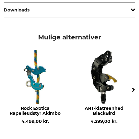
Downloads
standard
Mærke
EN 15151-1
Petzl
Overensstemmelseserklæring | EU-DoC_Petzl-GriGri_56-031_intl_20122023.pdf
produkttype
Modelbetegnelse
Mulige alternativer
Sikringsapparat
Grigri
Rock Exotica
ART-klatreenhed
Rapelleudstyr Akimbo
BlackBird
4.499,00 kr.
4.299,00 kr.