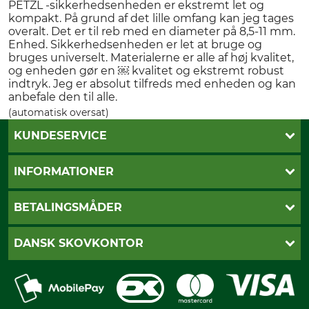
PETZL -sikkerhedsenheden er ekstremt let og
kompakt. På grund af det lille omfang kan jeg tages
overalt. Det er til reb med en diameter på 8,5-11 mm.
Enhed. Sikkerhedsenheden er let at bruge og
bruges universelt. Materialerne er alle af høj kvalitet,
og enheden gør en ￼ kvalitet og ekstremt robust
indtryk. Jeg er absolut tilfreds med enheden og kan
anbefale den til alle.
(automatisk oversat)
KUNDESERVICE
Kontakt
INFORMATIONER
Nyhedsbrev
Cookie-indstillinger
Betalingsmåder
BETALINGSMÅDER
Fragt
Fortrydelsesret
Dankort
DANSK SKOVKONTOR
Fortrydelse af din ordre
Faktura
Reklamation
Mobile Pay
Karriere
Privatlivspolitik
Kreditkort
Messe datoer
Handelsbetingelser
Om os