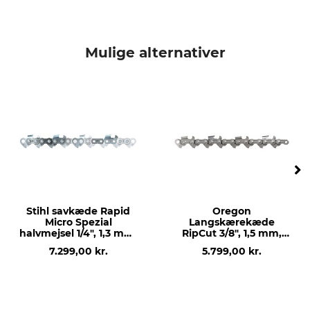
Afstand dybdestop
Mærke
0,65 mm
Oregon
Mulige alternativer
savmærke
savmodel
Stihl
Stihl 051
Husqvarna
Stihl 076
Stihl 084
Stihl 088
Stihl MS 880
Husqvarna 390
Husqvarna 395
Husqvarna 3120
Husqvarna 385
Stihl savkæde Rapid
Oregon
Husqvarna 2101
Micro Spezial
Langskærekæde
halvmejsel 1/4", 1,3 mm,
RipCut 3/8", 1,5 mm,
Stihl MS 881
2400 drivled
1640 drivled
7.299,00 kr.
5.799,00 kr.
produkttype
Producent-artikel-nr.
Savkæder
59LG104E
Antal drivled