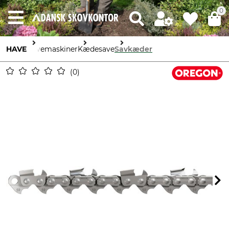
0
HAVE
Havemaskiner
Kædesave
Savkæder
0