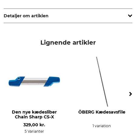
Oregon Tool GmbH, Lise-Meitner-Str. 4, 70736 Fellbach,
Germany, www.oregonproducts.com
Detaljer om artiklen
Deling
Snitlængde
.404"
90 cm
Lignende artikler
Drivledstykkelse/notbredde
Savkædetype
1,6 mm
Fuldmejsel
Udstansning drivled
udstansning tand
59
30
Indstilling fileudstyr
Filevinkel
55 °
10 °
Rundfil 1. havdel
Rundfil 2. havdel
Den nye kædesliber
ÖBERG Kædesavsfile
5,5 mm
5,5 mm
Chain Sharp CS-X
329,00 kr.
Slibevinkel
Slibeskive
1 variation
5 Varianter
25 °
4,0 - 4,7 mm