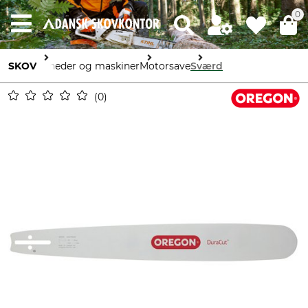
0
SKOV
Enheder og maskiner
Motorsave
Sværd
0