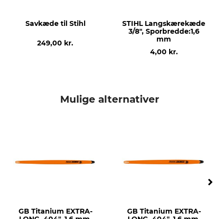
Oregon
Stihl
Savkæde til Stihl
STIHL Langskærekæde
savmodel
produkttype
3/8", Sporbredde:1,6
Stihl MS 341
Glideskinne
mm
249,00 kr.
Stihl 029
4,00 kr.
Stihl 034
Stihl 036
Stihl 038
Stihl 044
Mulige alternativer
Stihl 045
Stihl 046
Stihl 064
Stihl 066
Stihl MS 290
Stihl MS 362
Stihl MS 390
Stihl MS 391
Stihl MS 440
Stihl MS 441
GB Titanium EXTRA-
GB Titanium EXTRA-
Stihl MS 460