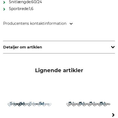
Snitlængde:60/24
Sporbrede:1,6
Producentens kontaktinformation
Oregon Tool GmbH, Lise-Meitner-Str. 4, 70736 Fellbach,
Germany, www.oregonproducts.com
Detaljer om artiklen
Deling
Snitlængde
3/8"
63 cm
Lignende artikler
Drivledstykkelse/notbredde
Notbredde i tommer
1,6 mm
0,063 "
Udførelse
skinnetype
Panserskinne
Stålskinne med Stellite-spids
(Uden tandhjul)
Mærke
savmærke