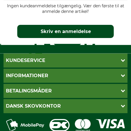
Antal drivled
Ingen kundeanmeldelse tilgængelig. Vær den første til at
84
anmelde denne artikel!
Skriv en anmeldelse
KUNDESERVICE
Kontakt
INFORMATIONER
Nyhedsbrev
Cookie-indstillinger
Betalingsmåder
BETALINGSMÅDER
Fragt
Fortrydelsesret
Dankort
DANSK SKOVKONTOR
Fortrydelse af din ordre
Faktura
Reklamation
Mobile Pay
Karriere
Privatlivspolitik
Kreditkort
Messe datoer
Handelsbetingelser