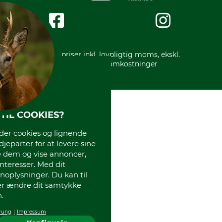
Om os
Impressum
International
Gratis returlabel
* Alle priser inkl. lovpligtig moms, ekskl.
forsendelsesomkostninger
TIL COOKIES?
r cookies og lignende
djeparter for at levere sine
e dem og vise annoncer,
interesser. Med dit
oplysninger. Du kan til
ler ændre dit samtykke
.
rung
Impressum