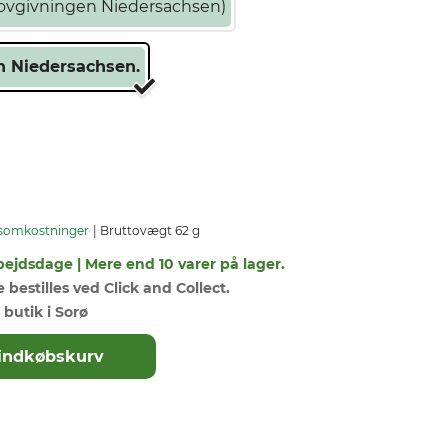
ovlovgivningen Niedersachsen)
en Niedersachsen.
somkostninger
Bruttovægt 62 g
bejdsdage | Mere end 10 varer på lager.
bestilles ved Click and Collect.
 butik i Sorø
il indkøbskurv