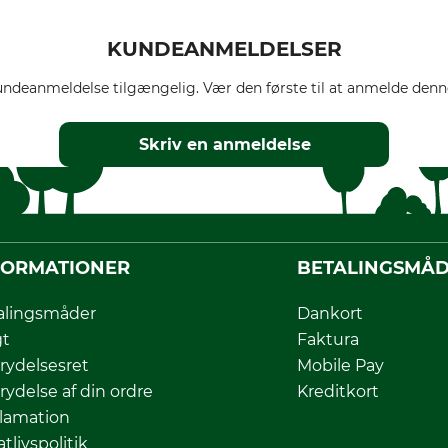
KUNDEANMELDELSER
ndeanmeldelse tilgængelig. Vær den første til at anmelde denne
Skriv en anmeldelse
FORMATIONER
BETALINGSMÅ
alingsmåder
Dankort
gt
Faktura
rydelsesret
Mobile Pay
rydelse af din ordre
Kreditkort
lamation
atlivspolitik