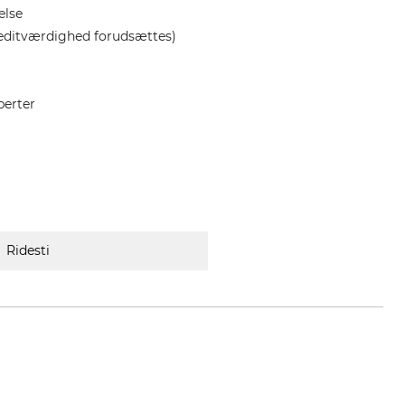
else
editværdighed forudsættes)
perter
Ridesti