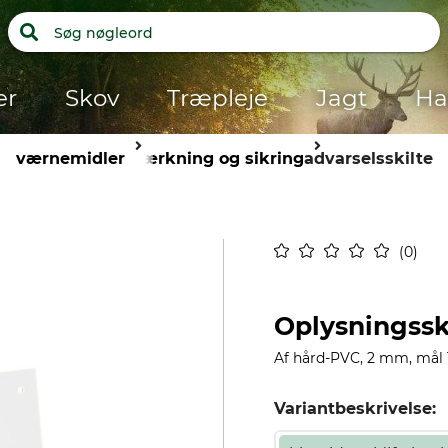
er
Skov
Træpleje
Jagt
Ha
værnemidler
mærkning og sikring
advarselsskilte
0
Oplysningsski
Af hård-PVC, 2 mm, mål 
Variantbeskrivelse: