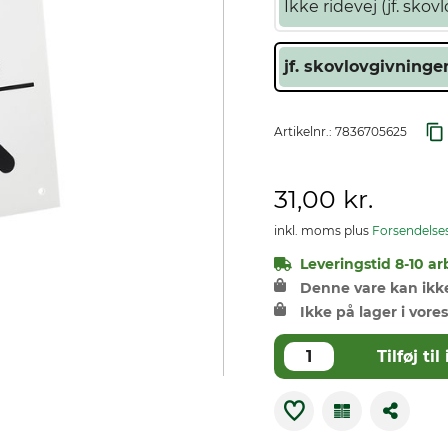
Ikke ridevej (jf. sk
jf. skovlovgivning
Artikelnr.:
7836705625
31,00 kr.
inkl. moms plus
Forsendelse
Leveringstid 8-10 ar
Denne vare kan ikke 
Ikke på lager i vores
Tilføj t