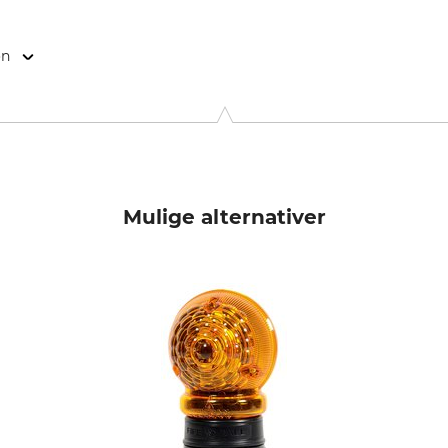
on
enstr. 3, 04103 Leipzig, Germany, www.printec-signograph.d
Mulige alternativer