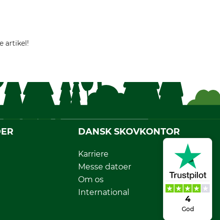
 artikel!
DER
DANSK SKOVKONTOR
Karriere
Messe datoer
Om os
International
4
God