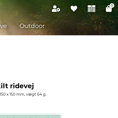
0
ve
Outdoor
lt ridevej
150 x 150 mm, vægt 64 g.