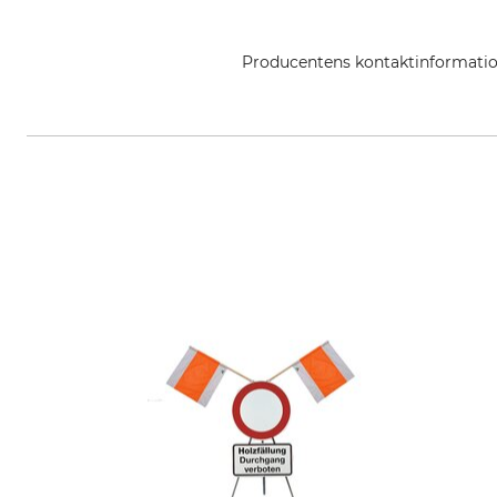
Producentens kontaktinformati
Printec Signograph GmbH, Momms