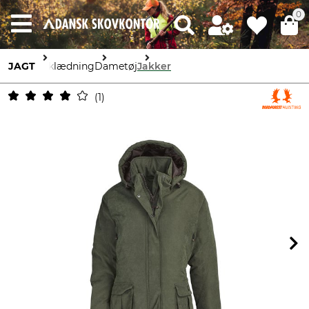
0
JAGT
Beklædning
Dametøj
Jakker
1