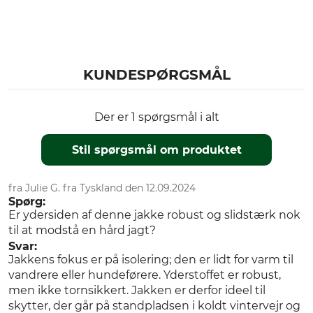
Manchet regulerbar
Til
Årstid
damer
Vinter
KUNDESPØRGSMÅL
Hætte
Vandtæthed
Ja
vandtæt
Der er 1 spørgsmål i alt
Vindtæthed
farve
vindtæt
oliven
Stil spørgsmål om produktet
Tøjstørrelse
44
fra Julie G. fra Tyskland den 12.09.2024
Spørg:
Er ydersiden af denne jakke robust og slidstærk nok
til at modstå en hård jagt?
Svar:
Jakkens fokus er på isolering; den er lidt for varm til
vandrere eller hundeførere. Yderstoffet er robust,
men ikke tornsikkert. Jakken er derfor ideel til
skytter, der går på standpladsen i koldt vintervejr og