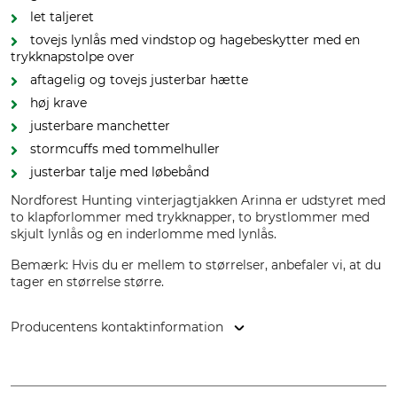
let taljeret
tovejs lynlås med vindstop og hagebeskytter med en
trykknapstolpe over
aftagelig og tovejs justerbar hætte
høj krave
justerbare manchetter
stormcuffs med tommelhuller
justerbar talje med løbebånd
Nordforest Hunting vinterjagtjakken Arinna er udstyret med
to klapforlommer med trykknapper, to brystlommer med
skjult lynlås og en inderlomme med lynlås.
Bemærk: Hvis du er mellem to størrelser, anbefaler vi, at du
tager en størrelse større.
Producentens kontaktinformation
Grube KG, Hützeler Damm 38, 29646 Bispingen, Germany,
www.grube.de