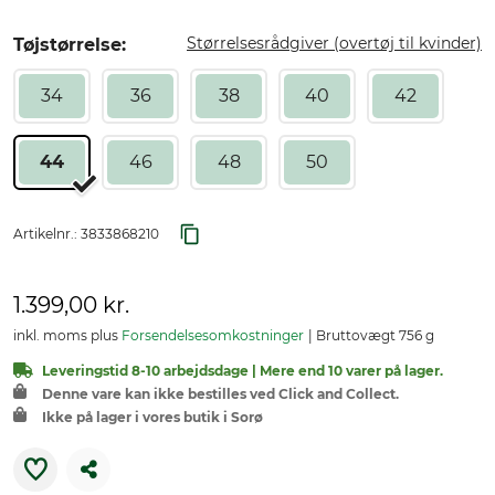
Størrelsesrådgiver (overtøj til kvinder)
Tøjstørrelse:
34
36
38
40
42
44
46
48
50
Artikelnr.:
3833868210
1.399,00 kr.
inkl. moms plus
Forsendelsesomkostninger
Bruttovægt 756 g
Leveringstid 8-10 arbejdsdage | Mere end 10 varer på lager.
Denne vare kan ikke bestilles ved Click and Collect.
Ikke på lager i vores butik i Sorø