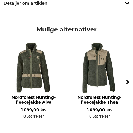
Detaljer om artiklen
Mærke
produkttype
Nordforest Hunting
Jagtjakke
Mulige alternativer
Modelbetegnelse
yderstof
Vinter Arinna
52% Polyester
48% Polyamid
For
Vask
100% Polyester
30 °C nem at pleje
Blegning
Tørring
Må ikke bleges
Tør ikke i tørretumbleren
Nordforest Hunting-
Nordforest Hunting-
Strygning
Professionel tekstilpleje
fleecejakke Alva
fleecejakke Thea
Strygning op til 110 °C
Ikke rørrensning
1.099,00 kr.
1.099,00 kr.
8 Størrelser
8 Størrelser
Anledning
Egenskaber
Anstand
varmeisolerende
foret