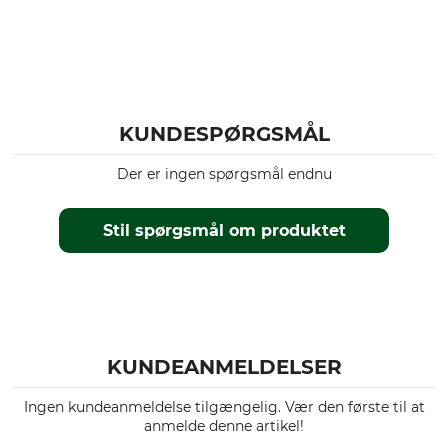
foret
Benenden kan justeres.
Til
Årstid
damer
Vinter
KUNDESPØRGSMÅL
Vandtæthed
Vindtæthed
vandtæt
vindtæt
Der er ingen spørgsmål endnu
farve
Tøjstørrelse
42
Stil spørgsmål om produktet
oliven
KUNDEANMELDELSER
Ingen kundeanmeldelse tilgængelig. Vær den første til at
anmelde denne artikel!