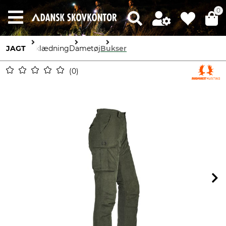
0
JAGT
Beklædning
Dametøj
Bukser
0