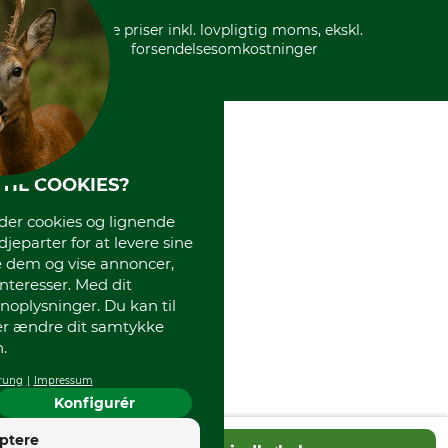
* Alle priser inkl. lovpligtig moms, ekskl.
forsendelsesomkostninger
TIL COOKIES?
r cookies og lignende
djeparter for at levere sine
e dem og vise annoncer,
interesser. Med dit
oplysninger. Du kan til
ler ændre dit samtykke
.
rung
Impressum
Konfigurér
4
ptere