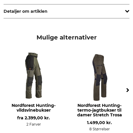
www.grube.de
Detaljer om artiklen
Mærke
produkttype
Nordforest Hunting
Jagtbukser
Mulige alternativer
Modelbetegnelse
yderstof
Vinter Arinna
52% Polyester
48% Polyamid
For
Vask
100% Polyester
30 °C nem at pleje
Blegning
Tørring
Må ikke bleges
Tør ikke i tørretumbleren
Nordforest Hunting-
Nordforest Hunting-
Strygning
Professionel tekstilpleje
vildsvinebukser
termo-jagtbukser til
Strygning op til 110 °C
Ikke rørrensning
damer Stretch Trosa
fra
2.399,00 kr.
1.499,00 kr.
2 Farver
Anledning
Egenskaber
8 Størrelser
Anstand
varmeisolerende