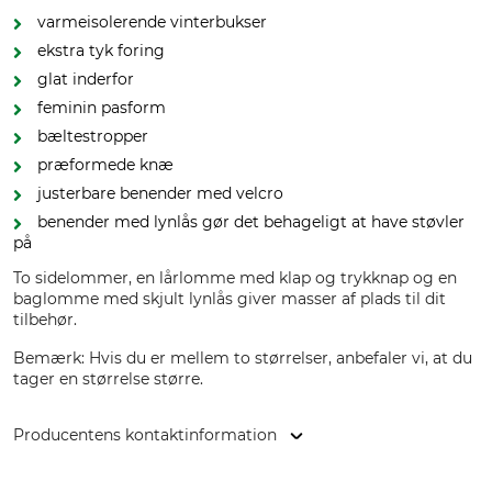
varmeisolerende vinterbukser
ekstra tyk foring
glat inderfor
feminin pasform
bæltestropper
præformede knæ
justerbare benender med velcro
benender med lynlås gør det behageligt at have støvler
på
To sidelommer, en lårlomme med klap og trykknap og en
baglomme med skjult lynlås giver masser af plads til dit
tilbehør.
Bemærk: Hvis du er mellem to størrelser, anbefaler vi, at du
tager en størrelse større.
Producentens kontaktinformation
Grube KG, Hützeler Damm 38, 29646 Bispingen, Germany,