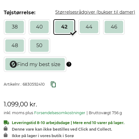
Størrelsesrådgiver (bukser til damer)
Tøjstørrelse:
38
40
42
44
46
48
50
Artikelnr.:
6830592410
1.099,00 kr.
inkl. moms plus
Forsendelsesomkostninger
Bruttovægt 756 g
Leveringstid 8-10 arbejdsdage | Mere end 10 varer på lager.
Denne vare kan ikke bestilles ved Click and Collect.
Ikke på lager i vores butik i Sorø