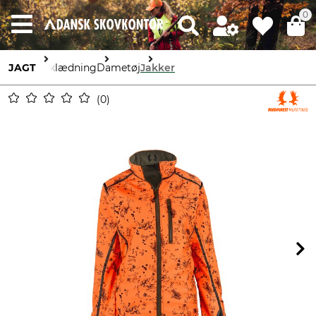
0
JAGT
Beklædning
Dametøj
Jakker
0