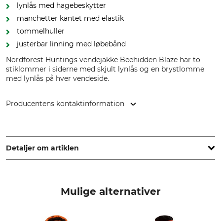
lynlås med hagebeskytter
manchetter kantet med elastik
tommelhuller
justerbar linning med løbebånd
Nordforest Huntings vendejakke Beehidden Blaze har to
stiklommer i siderne med skjult lynlås og en brystlomme
med lynlås på hver vendeside.
Producentens kontaktinformation
Grube KG, Hützeler Damm 38, 29646 Bispingen, Germany,
www.grube.de
Detaljer om artiklen
Mærke
produkttype
Nordforest Hunting
Jagt-vendejakke
Mulige alternativer
Modelbetegnelse
yderstof
Beehidden Blaze
100% Polyester