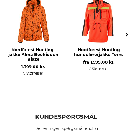
Vask
Blegning
30 °C kulørt vask
Må ikke bleges
Tørring
Strygning
Tør ikke i tørretumbleren
Må ikke stryges
Professionel tekstilpleje
Anledning
Nordforest Hunting-
Nordforest Hunting
Ikke rørrensning
Trykjagt
jakke Alma Beehidden
hundeførerjakke Torns
Drivjagt
Blaze
fra
1.599,00 kr.
Hundefører
1.399,00 kr.
7 Størrelser
9 Størrelser
Åndbarhed
Egenskaber
høj
Membran
Til
Årstid
damer
Helårs
Hætte
Pasform
KUNDESPØRGSMÅL
Nej
regular
Der er ingen spørgsmål endnu
Vindtæthed
farve