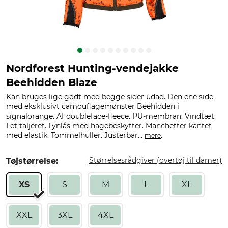
Nordforest Hunting-vendejakke
Beehidden Blaze
Kan bruges lige godt med begge sider udad. Den ene side
med eksklusivt camouflagemønster Beehidden i
signalorange. Af doubleface-fleece. PU-membran. Vindtæt.
Let taljeret. Lynlås med hagebeskytter. Manchetter kantet
med elastik. Tommelhuller. Justerbar...
.
mere
Størrelsesrådgiver (overtøj til damer)
Tøjstørrelse:
XS
S
M
L
XL
XXL
3XL
4XL