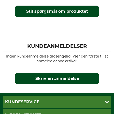
vindtæt
beehidden blaze/oliv
Stil spørgsmål om produktet
Tøjstørrelse
XS
KUNDEANMELDELSER
Ingen kundeanmeldelse tilgængelig. Vær den første til at
anmelde denne artikel!
Skriv en anmeldelse
KUNDESERVICE
Kontakt