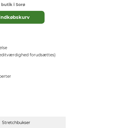
 butik i Sorø
il indkøbskurv
else
editværdighed forudsættes)
perter
Stretchbukser