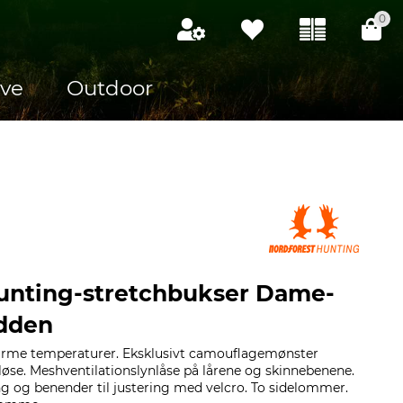
0
ve
Outdoor
unting-stretchbukser Dame-
dden
 varme temperaturer. Eksklusivt camouflagemønster
øse. Meshventilationslynlåse på lårene og skinnebenene.
 og benender til justering med velcro. To sidelommer.