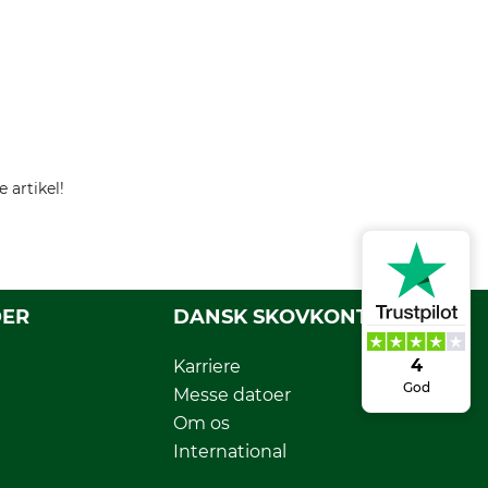
 artikel!
DER
DANSK SKOVKONTOR
4
Karriere
God
Messe datoer
Om os
International