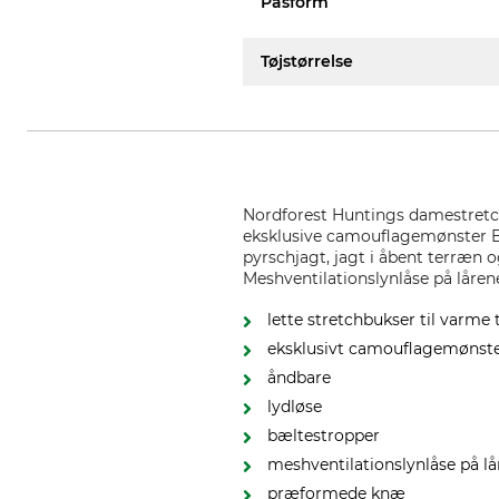
Pasform
Tøjstørrelse
Nordforest Huntings damestretc
eksklusive camouflagemønster Be
pyrschjagt, jagt i åbent terræn 
Meshventilationslynlåse på låren
lette stretchbukser til varme
eksklusivt camouflagemønst
åndbare
lydløse
bæltestropper
meshventilationslynlåse på l
præformede knæ