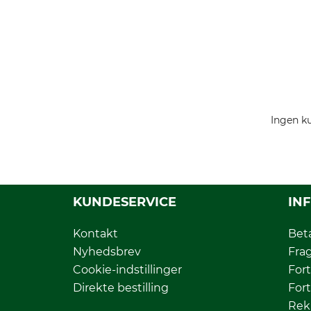
Ingen ku
KUNDESERVICE
IN
Kontakt
Bet
Nyhedsbrev
Fra
Cookie-indstillinger
Fort
Direkte bestilling
Fort
Rek