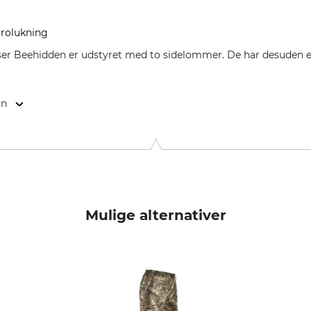
crolukning
ser Beehidden er udstyret med to sidelommer. De har desuden
on
9646 Bispingen, Germany, www.grube.de
Mulige alternativer