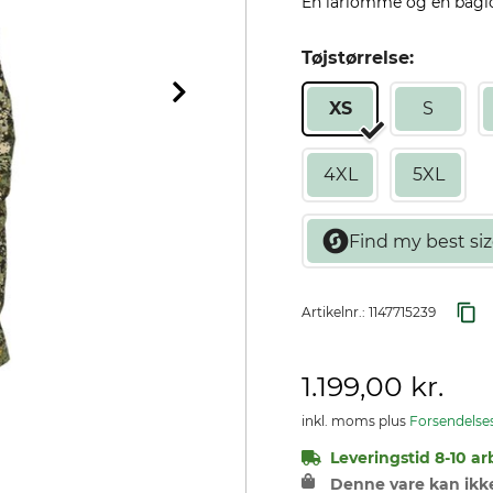
En lårlomme og en bagl
Tøjstørrelse:
XS
S
4XL
5XL
Artikelnr.:
1147715239
1.199,00 kr.
inkl. moms plus
Forsendelse
Leveringstid 8-10 ar
Denne vare kan ikke 