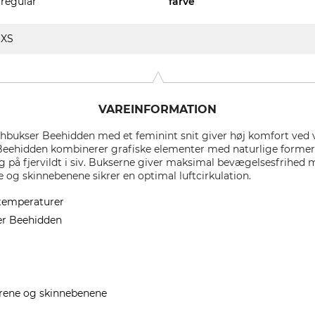
regular
farve
XS
VAREINFORMATION
hbukser Beehidden med et feminint snit giver høj komfort ved
ehidden kombinerer grafiske elementer med naturlige former o
og på fjervildt i siv. Bukserne giver maksimal bevægelsesfrihed m
e og skinnebenene sikrer en optimal luftcirkulation.
 temperaturer
er Beehidden
årene og skinnebenene