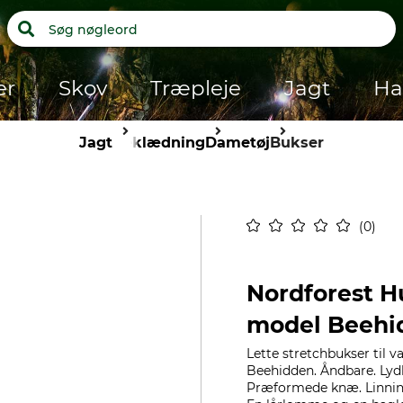
er
Skov
Træpleje
Jagt
Ha
Jagt
Beklædning
Dametøj
Bukser
0
Nordforest H
model Beehi
Lette stretchbukser til
Beehidden. Åndbare. Lydl
Præformede knæ. Linning