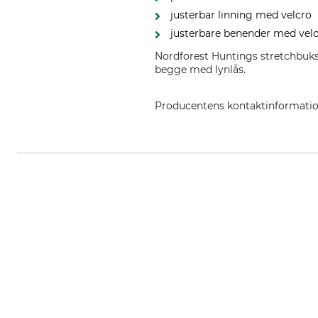
justerbar linning med velcro
justerbare benender med vel
Nordforest Huntings stretchbuk
begge med lynlås.
Producentens kontaktinformati
Grube KG, Hützeler Damm 38, 2