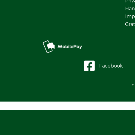
Priv
Han
Imp
Grat
Facebook
*