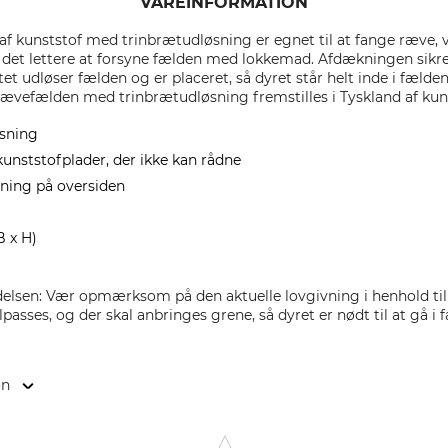
VAREINFORMATION
f kunststof med trinbrætudløsning er egnet til at fange ræve,
ør det lettere at forsyne fælden med lokkemad. Afdækningen sik
t udløser fælden og er placeret, så dyret står helt inde i fælde
vefælden med trinbrætudløsning fremstilles i Tyskland af kunst
sning
kunststofplader, der ikke kan rådne
ning på oversiden
B x H)
en: Vær opmærksom på den aktuelle lovgivning i henhold til ja
ilpasses, og der skal anbringes grene, så dyret er nødt til at gå
on
9646 Bispingen, Germany, www.grube.de