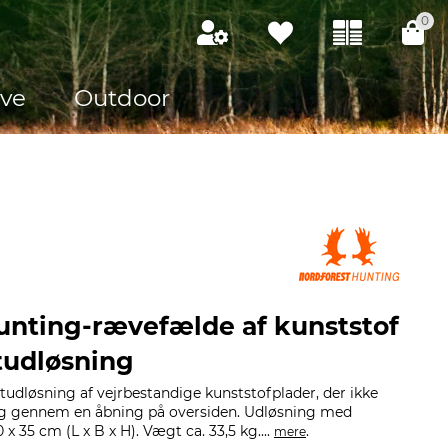
0
ve
Outdoor
unting-rævefælde af kunststof
tudløsning
dløsning af vejrbestandige kunststofplader, der ikke
ng gennem en åbning på oversiden. Udløsning med
 x 35 cm (L x B x H). Vægt ca. 33,5 kg....
.
mere