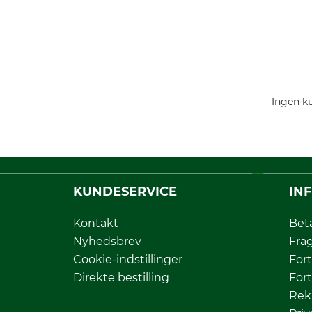
Ingen ku
KUNDESERVICE
IN
Kontakt
Bet
Nyhedsbrev
Fra
Cookie-indstillinger
Fort
Direkte bestilling
Fort
Rek