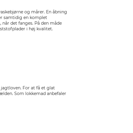
 vaskebjørne og mårer. En åbning
rer samtidig en komplet
n, når det fanges. På den måde
stofplader i høj kvalitet.
gtloven. For at få et glat
 i fælden. Som lokkemad anbefaler