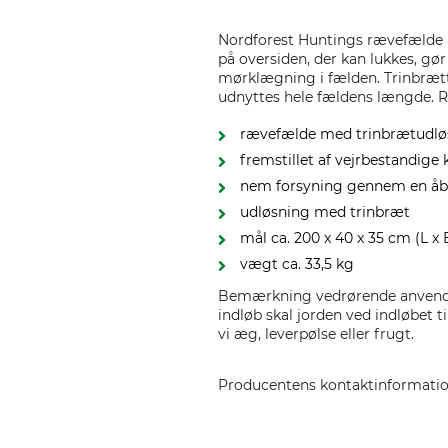
Nordforest Huntings rævefælde a
på oversiden, der kan lukkes, g
mørklægning i fælden. Trinbrætte
udnyttes hele fældens længde. Ræ
rævefælde med trinbrætudlø
fremstillet af vejrbestandige 
nem forsyning gennem en åb
udløsning med trinbræt
mål ca. 200 x 40 x 35 cm (L x 
vægt ca. 33,5 kg
Bemærkning vedrørende anvendels
indløb skal jorden ved indløbet t
vi æg, leverpølse eller frugt.
Producentens kontaktinformati
Grube KG, Hützeler Damm 38, 2