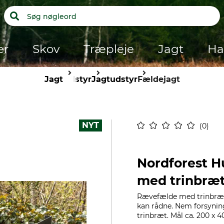
er
Skov
Træpleje
Jagt
Ha
Jagt
Udstyr
Jagtudstyr
Fældejagt
NYT
0
Nordforest H
med trinbræ
Rævefælde med trinbrætu
kan rådne. Nem forsyni
trinbræt. Mål ca. 200 x 40