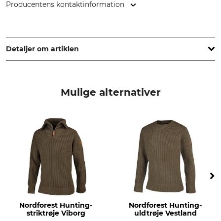
Producentens kontaktinformation
Grube KG, Hützeler Damm 38, 29646 Bispingen, Germany,
www.grube.de
Detaljer om artiklen
Mærke
produkttype
Nordforest Hunting
Hættetrøje
Mulige alternativer
Modelbetegnelse
yderstof
Bernis
100% Bomuld
Vask
Blegning
40 °C kulørt vask
Må ikke bleges
Tørring
Strygning
Tør ikke i tørretumbleren
Strygning op til 110 °C
Professionel tekstilpleje
Til
Nordforest Hunting-
Nordforest Hunting-
Professionel tørrensning,
damer
striktrøje Viborg
uldtrøje Vestland
normal proces