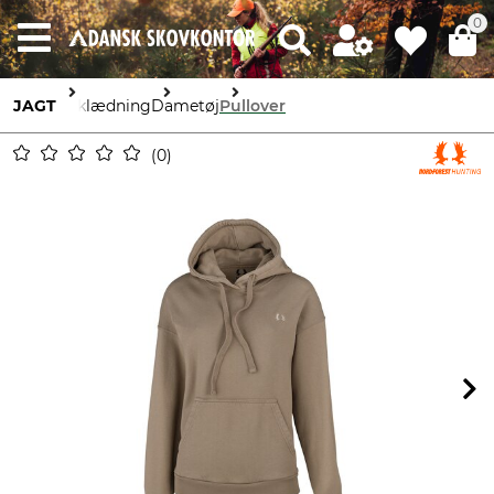
0
JAGT
Beklædning
Dametøj
Pullover
0