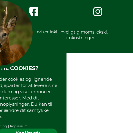
Om os
Impressum
International
Gratis returlabel
* Alle priser inkl. lovpligtig moms, ekskl.
forsendelsesomkostninger
TIL COOKIES?
r cookies og lignende
djeparter for at levere sine
e dem og vise annoncer,
interesser. Med dit
oplysninger. Du kan til
ler ændre dit samtykke
.
rung
Impressum