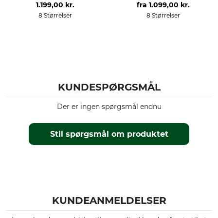
1.199,00 kr.
fra
1.099,00 kr.
Pasform
Miljø
8 Størrelser
8 Størrelser
regular
Made in Europe
produktion
farve
Made in Portugal
lysebrun
Tøjstørrelse
KUNDESPØRGSMÅL
S
Der er ingen spørgsmål endnu
Stil spørgsmål om produktet
KUNDEANMELDELSER