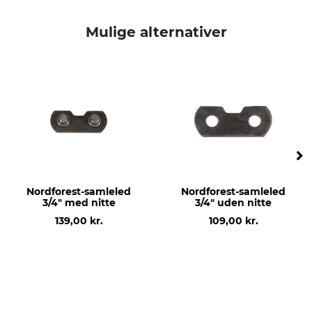
Deling
Drivledstykkelse/notbredde
3/4"
3,0 mm
Mulige alternativer
Mærke
produkttype
Nordforest
Drivled
Modelbetegnelse
3/4"
Nordforest-samleled
Nordforest-samleled
3/4" med nitte
3/4" uden nitte
139,00 kr.
109,00 kr.