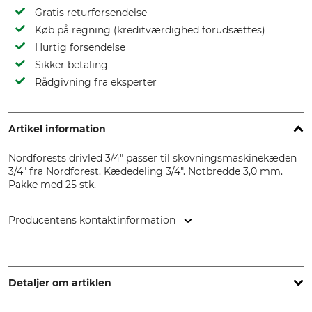
Gratis returforsendelse
Køb på regning (kreditværdighed forudsættes)
Hurtig forsendelse
Sikker betaling
Rådgivning fra eksperter
Artikel information
Nordforests drivled 3/4" passer til skovningsmaskinekæden
3/4" fra Nordforest. Kædedeling 3/4". Notbredde 3,0 mm.
Pakke med 25 stk.
Producentens kontaktinformation
Grube KG, Hützeler Damm 38, 29646 Bispingen, Germany,
www.grube.de
Detaljer om artiklen