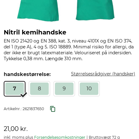
Nitril kemihandske
EN ISO 21420 og EN 388, kat. 3, niveau 4101X og EN ISO 374,
del 1 (type A), 4 og 5. ISO 18889. Minimal risiko for allergi, da
der ikke er brugt latexmateriale. Velouriseret på indersiden.
Tykkelse 0,38 mm. Længde 310 mm.
Størrelsesrådgiver (handsker)
handskestørrelse:
7
8
9
10
Artikelnr.:
2621837650
21,00 kr.
inkl. moms plus
Forsendelsesomkostninger
Bruttovægt 72 g