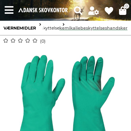
0
VÆRNEMIDLER
håndbeskyttelse
kemikaliebeskyttelseshandsker
0