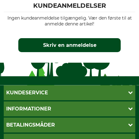
KUNDEANMELDELSER
Ingen kundeanmeldelse tilgængelig. Vær den første til at
anmelde denne artikel!
Skriv en anmeldelse
KUNDESERVICE
Kontakt
INFORMATIONER
Nyhedsbrev
Cookie-indstillinger
Betalingsmåder
BETALINGSMÅDER
Fragt
Fortrydelsesret
Dankort