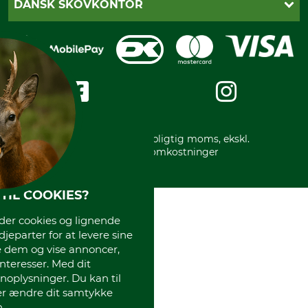
DANSK SKOVKONTOR
Fortrydelse af din ordre
Faktura
Reklamation
Mobile Pay
Karriere
Privatlivspolitik
Kreditkort
Messe datoer
Handelsbetingelser
Om os
Impressum
International
Gratis returlabel
* Alle priser inkl. lovpligtig moms, ekskl.
forsendelsesomkostninger
TIL COOKIES?
r cookies og lignende
djeparter for at levere sine
e dem og vise annoncer,
interesser. Med dit
oplysninger. Du kan til
ler ændre dit samtykke
.