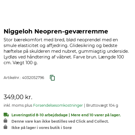
Niggeloh Neopren-geværremme
Stor bærekomfort med bred, blød neoprendel med en
smule elasticitet og affjedring. Glidesikring og bedste
hæftelse på skulderen med nubret, gummiagtig underside.
Lydløs ved håndtering af våbnet. Farve brun. Længde 100
cm. Vægt 100 g.
Artikelnr.:
4032052796
349,00 kr.
inkl. moms plus
Forsendelsesomkostninger
Bruttovægt 104 g
Leveringstid 8-10 arbejdsdage | Mere end 10 varer på lager.
Denne vare kan ikke bestilles ved Click and Collect.
Ikke på lager i vores butik i Sorø