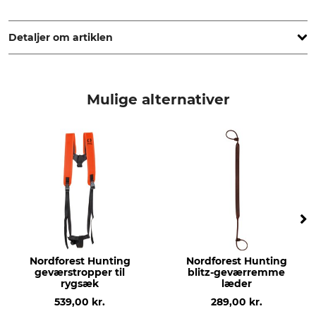
Niggeloh GmbH, Kaiserstr. 155, 42477 Radevormwald,
Germany, www.niggeloh.de
Detaljer om artiklen
Mærke
produkttype
Niggeloh
Geværremme
Mulige alternativer
produktion
Made in Germany
Nordforest Hunting
Nordforest Hunting
geværstropper til
blitz-geværremme
rygsæk
læder
539,00 kr.
289,00 kr.