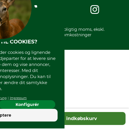
Impressum
International
Gratis returlabel
* Alle priser inkl. lovpligtig moms, ekskl.
forsendelsesomkostninger
TIL COOKIES?
r cookies og lignende
djeparter for at levere sine
e dem og vise annoncer,
interesser. Med dit
oplysninger. Du kan til
ler ændre dit samtykke
.
rung
Impressum
Konfigurér
4
ptere
Tilføj til indkøbskurv
God