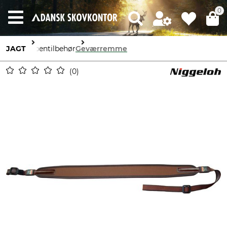
0
JAGT
Våbentilbehør
Geværremme
0