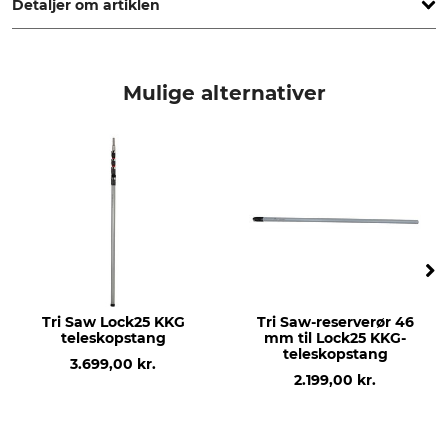
Detaljer om artiklen
Mærke
produkttype
Tri Saw
Nederste stangrør
Mulige alternativer
Modelbetegnelse
produktion
Til Lock25-
Made in South Korea
aluminiumteleskopstang 420
cm
Længde
113 cm
Tri Saw Lock25 KKG
Tri Saw-reserverør 46
teleskopstang
mm til Lock25 KKG-
teleskopstang
3.699,00 kr.
2.199,00 kr.