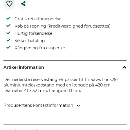
Gratis returforsendelse
Køb på regning (kreditværdighed forudsættes)
Hurtig forsendelse
Sikker betaling
Rådgivning fra eksperter
Artikel information
Det nederste reservestangrør passer til Tri Saws Lock25-
aluminiumteleskopstang med en længde på 420 cm.
Diameter 41 x 32 mm. Længde 113 cm.
Producentens kontaktinformation
Grube KG, Hützeler Damm 38, 29646 Bispingen, Germany,
www.grube.de