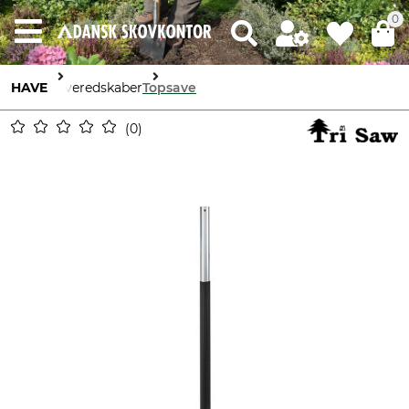
0
HAVE
Haveredskaber
Topsave
0