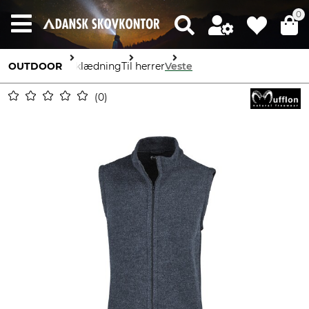
0
OUTDOOR
Beklædning
Til herrer
Veste
0