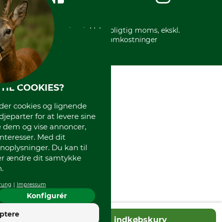
* Alle priser inkl. lovpligtig moms, ekskl.
forsendelsesomkostninger
TIL COOKIES?
r cookies og lignende
djeparter for at levere sine
e dem og vise annoncer,
interesser. Med dit
oplysninger. Du kan til
ler ændre dit samtykke
.
rung
Impressum
Konfigurér
4
ptere
Tilføj til indkøbskurv
God