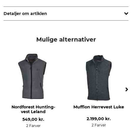
Strickwarenfabrik - Die Masche, Dr. Herm.-Lindrath Str. 15,
23812 Wahlstedt, Germany, www.mufflon.com
Detaljer om artiklen
Mærke
produkttype
Mufflon
Vest
Mulige alternativer
yderstof
Åndbarhed
100% Uld
mellem
Egenskaber
Til
lydløs.
herrer
Årstid
Hætte
Helårs
Nej
Pasform
Miljø
Nordforest Hunting-
Mufflon Herrevest Luke
slim
Fremstillet i Tyskland
vest Leland
2.199,00 kr.
549,00 kr.
produktion
farve
2 Farver
2 Farver
Made in Germany
anthra