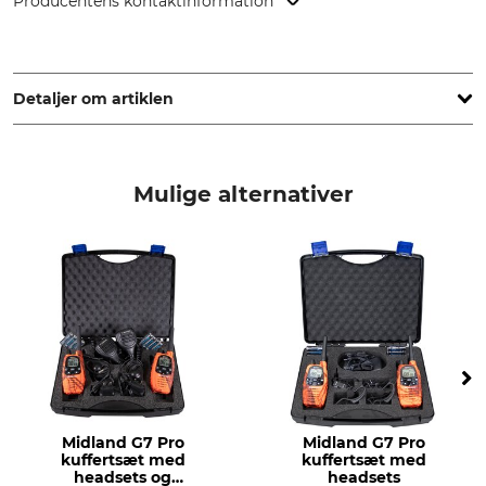
Producentens kontaktinformation
Alan Electronics GmbH, Daimlerstr. 1g, 63303 Dreieich,
Germany, www.alan-electronics.de
Detaljer om artiklen
Mærke
produkttype
Midland
Headset
Mulige alternativer
Modelbetegnelse
MA 21-L Pro
Midland G7 Pro
Midland G7 Pro
kuffertsæt med
kuffertsæt med
headsets og
headsets