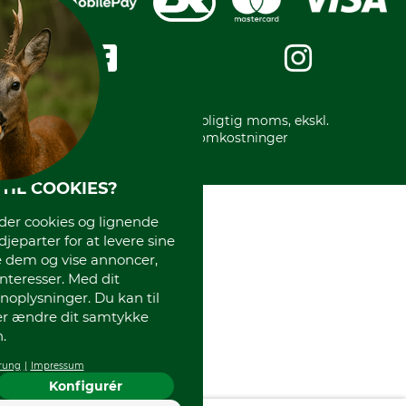
Kreditkort
Messe datoer
Handelsbetingelser
Om os
Impressum
International
Gratis returlabel
* Alle priser inkl. lovpligtig moms, ekskl.
forsendelsesomkostninger
TIL COOKIES?
r cookies og lignende
djeparter for at levere sine
e dem og vise annoncer,
interesser. Med dit
oplysninger. Du kan til
ler ændre dit samtykke
.
rung
Impressum
Konfigurér