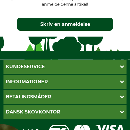
anmelde denne artikel!
Skriv en anmeldelse
KUNDESERVICE
Kontakt
INFORMATIONER
Nyhedsbrev
Cookie-indstillinger
Betalingsmåder
BETALINGSMÅDER
Fragt
Fortrydelsesret
Dankort
DANSK SKOVKONTOR
Fortrydelse af din ordre
Faktura
Reklamation
Mobile Pay
Karriere
Privatlivspolitik