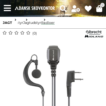
0
JAGT
Udstyr
Jagtudstyr
Radioer
0