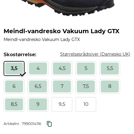
Meindl-vandresko Vakuum Lady GTX
Meindl-vandresko Vakuum Lady GTX
Størrelsesrådgiver (Damesko UK)
Skostørrelse:
3,5
4
4,5
5
5,5
6
6,5
7
7,5
8
8,5
9
9,5
10
Artikelnr.:
7990014116