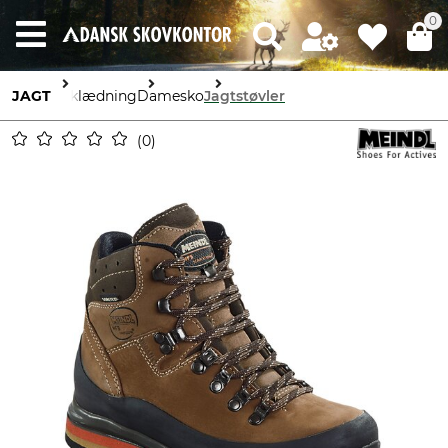
0
JAGT
Beklædning
Damesko
Jagtstøvler
0