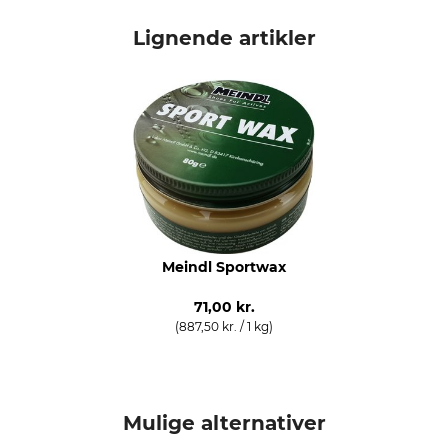
Mærke
produkttype
Meindl
Vandresko
Lignende artikler
Modelbetegnelse
Anledning
Vakuum Lady GTX
Vandring
Fritid
Trekkingture
Egenskaber
Til
For i Gore-Tex
damer
udtagelig indlægssål
Memory-Foam-System
Vibramsål
Meindl Sportwax
Årstid
Vandtæthed
71,00 kr.
Forår
vandtæt
(887,50 kr. / 1 kg)
Efterår
Sommer
Skostørrelse (EU)
produktion
Mulige alternativer
36
Made in Germany