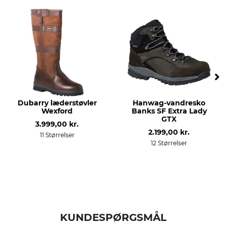
farve
Producent-artikel-nr.
brun
2843-10
Skostørrelse
3,5
Dubarry læderstøvler
Hanwag-vandresko
Wexford
Banks SF Extra Lady
GTX
3.999,00 kr.
2.199,00 kr.
11 Størrelser
12 Størrelser
KUNDESPØRGSMÅL