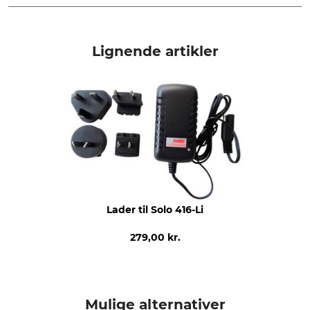
Mærke
produkttype
Solo
Li-ion genopladeligt batteri
Lignende artikler
Modelbetegnelse
Batteritype
til Solo 416-Li
Li-ion genopladeligt batteri
Lader til Solo 416-Li
279,00 kr.
Mulige alternativer