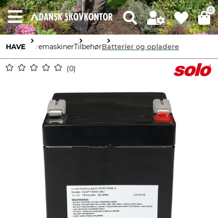
0
HAVE
Havemaskiner
Tilbehør
Batterier og opladere
0