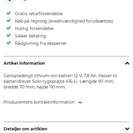
Gratis returforsendelse
Køb på regning (kreditværdighed forudsættes)
Hurtig forsendelse
Sikker betaling
Rådgivning fra eksperter
Artikel information
Genopladeligt lithium-ion-batteri 12 V, 7,8 Ah. Passer til
batteridrevet Solo-rygsprøjte 416-Li. Længde 90 mm,
bredde 70 mm, højde 110 mm.
Producentens kontaktinformation
SOLO Kleinmotoren GmbH, Industriestr. 9, 71069
Sindelfingen, Germany, www.solo.global
Detaljer om artiklen