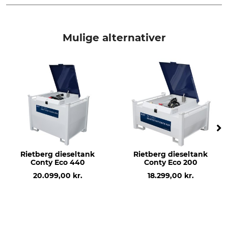
produkttype
produktion
Løftebøjle / udkørselsbøjle
Made in Sweden
Mulige alternativer
Vægt
15 kg
Rietberg dieseltank
Rietberg dieseltank
Conty Eco 440
Conty Eco 200
20.099,00 kr.
18.299,00 kr.