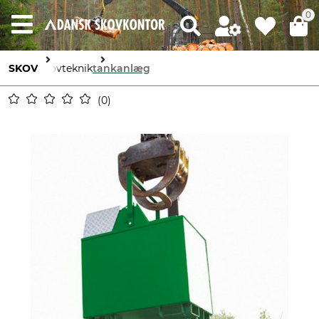
0
SKOV
Skovteknik
tankanlæg
0