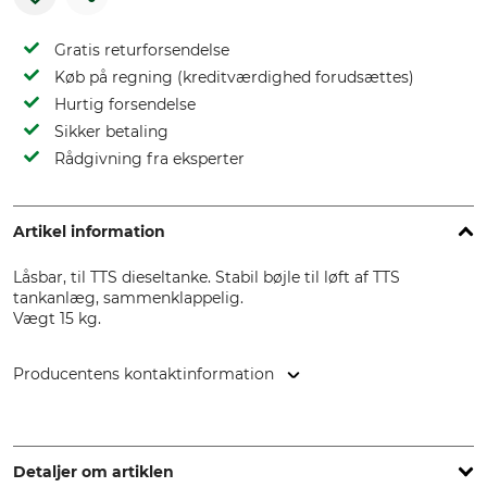
Gratis returforsendelse
Køb på regning (kreditværdighed forudsættes)
Hurtig forsendelse
Sikker betaling
Rådgivning fra eksperter
Artikel information
Låsbar, til TTS dieseltanke. Stabil bøjle til løft af TTS
tankanlæg, sammenklappelig.
Vægt 15 kg.
Producentens kontaktinformation
TTS Transport & Tank Sodertalje AB, Österviksgränd 4, 15156
Södertälje, Sweden, transport.tank@telia.com
Detaljer om artiklen