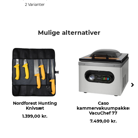
2 Varianter
produkttype
Modelbetegnelse
Vakuumpakker
V.300 Premium X-sæt
Vægt
produktion
Mulige alternativer
4,4 kg
Made in Germany
spænding
pumpeydelse
220 – 240 V
35 l/min.
Vægt
4,4 kg
Nordforest Hunting
Caso
Knivsæt
kammervakuumpakker
VacuChef 77
1.399,00 kr.
7.499,00 kr.