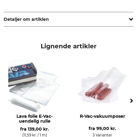
Landig + Lava GmbH & Co. KG, Mackstr. 90, 88348 Bad
Saulgau, Germany, www.la-va.com
Detaljer om artiklen
Kabinetmateriale
Mærke
ABS-plast af høj kvalitet
la.va
Lignende artikler
effektforbrug Pmaks.
vakuumpakning og
svejsning
500 W
automatisk og manuel
trykvisning
maks. undertryk
manometer
-0,94 bar
væskeudskiller
svejsesøm
standardindhold
dobbelt
Lava folie E-Vac-
R-Vac-vakuumposer
vakuumpakninger efter
svejsebåndslængde op til
uendelig rulle
hinanden
340 mm
fra
99,00 kr.
op til 1000 stk. uden
fra
139,00 kr.
overophedning
(11,59 kr. / 1 m)
3 Varianter