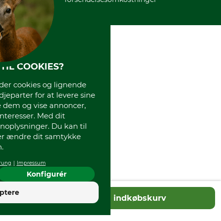
TIL COOKIES?
r cookies og lignende
djeparter for at levere sine
e dem og vise annoncer,
interesser. Med dit
oplysninger. Du kan til
ler ændre dit samtykke
.
rung
Impressum
Konfigurér
4
ptere
Tilføj til indkøbskurv
God