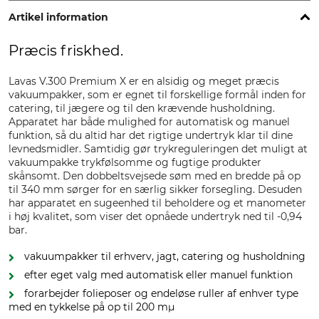
Artikel information
Præcis friskhed.
Lavas V.300 Premium X er en alsidig og meget præcis
vakuumpakker, som er egnet til forskellige formål inden for
catering, til jægere og til den krævende husholdning.
Apparatet har både mulighed for automatisk og manuel
funktion, så du altid har det rigtige undertryk klar til dine
levnedsmidler. Samtidig gør trykreguleringen det muligt at
vakuumpakke trykfølsomme og fugtige produkter
skånsomt. Den dobbeltsvejsede søm med en bredde på op
til 340 mm sørger for en særlig sikker forsegling. Desuden
har apparatet en sugeenhed til beholdere og et manometer
i høj kvalitet, som viser det opnåede undertryk ned til -0,94
bar.
vakuumpakker til erhverv, jagt, catering og husholdning
efter eget valg med automatisk eller manuel funktion
forarbejder folieposer og endeløse ruller af enhver type
med en tykkelse på op til 200 mµ