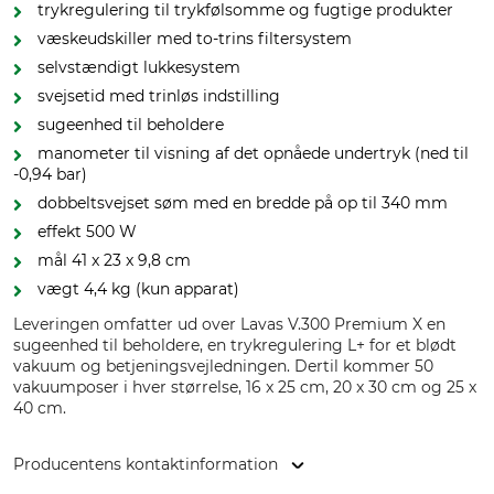
trykregulering til trykfølsomme og fugtige produkter
væskeudskiller med to-trins filtersystem
selvstændigt lukkesystem
svejsetid med trinløs indstilling
sugeenhed til beholdere
manometer til visning af det opnåede undertryk (ned til
-0,94 bar)
dobbeltsvejset søm med en bredde på op til 340 mm
effekt 500 W
mål 41 x 23 x 9,8 cm
vægt 4,4 kg (kun apparat)
Leveringen omfatter ud over Lavas V.300 Premium X en
sugeenhed til beholdere, en trykregulering L+ for et blødt
vakuum og betjeningsvejledningen. Dertil kommer 50
vakuumposer i hver størrelse, 16 x 25 cm, 20 x 30 cm og 25 x
40 cm.
Producentens kontaktinformation