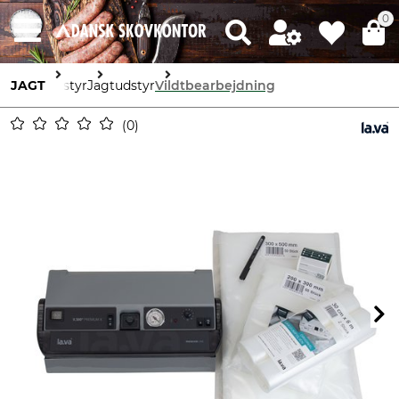
0
JAGT
Udstyr
Jagtudstyr
Vildtbearbejdning
0