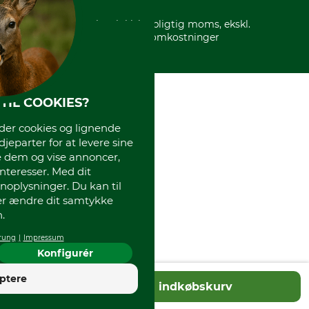
* Alle priser inkl. lovpligtig moms, ekskl.
forsendelsesomkostninger
TIL COOKIES?
r cookies og lignende
djeparter for at levere sine
e dem og vise annoncer,
interesser. Med dit
oplysninger. Du kan til
ler ændre dit samtykke
.
rung
Impressum
Konfigurér
4
ptere
Tilføj til indkøbskurv
God