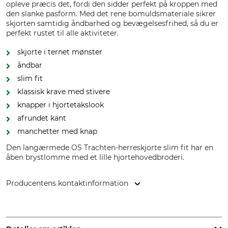
opleve præcis det, fordi den sidder perfekt på kroppen med
den slanke pasform. Med det rene bomuldsmateriale sikrer
skjorten samtidig åndbarhed og bevægelsesfrihed, så du er
perfekt rustet til alle aktiviteter.
skjorte i ternet mønster
åndbar
slim fit
klassisk krave med stivere
knapper i hjortetakslook
afrundet kant
manchetter med knap
Den langærmede OS Trachten-herreskjorte slim fit har en
åben brystlomme med et lille hjortehovedbroderi.
Producentens kontaktinformation
Orbis Textil GmbH & Co. KG, Kruppstr. 20, 58553 Halver,
Germany, www.orbis-textil.de