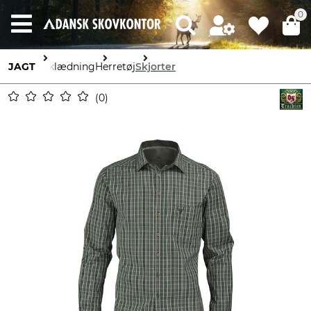
0
JAGT
Beklædning
Herretøj
Skjorter
0