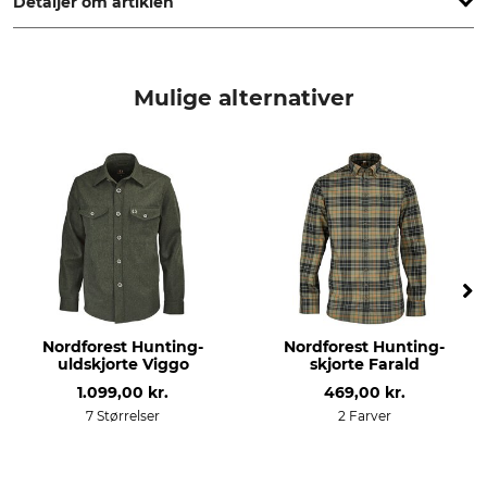
Detaljer om artiklen
Mærke
produkttype
OS-Trachten
Langærmet trøje
Mulige alternativer
Modelbetegnelse
yderstof
Slim fit
100% Bomuld
Til
Pasform
herrer
slim
Kravebredde (EU)
farve
43
oliven
44
Nordforest Hunting-
Nordforest Hunting-
Tøjstørrelse
uldskjorte Viggo
skjorte Farald
43/44
1.099,00 kr.
469,00 kr.
7 Størrelser
2 Farver