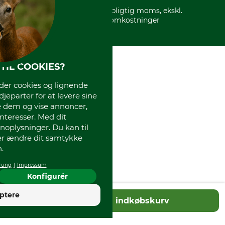
* Alle priser inkl. lovpligtig moms, ekskl.
forsendelsesomkostninger
TIL COOKIES?
r cookies og lignende
djeparter for at levere sine
e dem og vise annoncer,
interesser. Med dit
oplysninger. Du kan til
ler ændre dit samtykke
.
rung
Impressum
Konfigurér
4
ptere
Tilføj til indkøbskurv
God