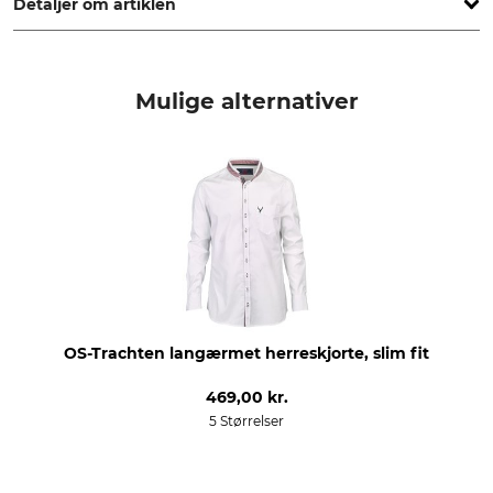
Detaljer om artiklen
Mærke
produkttype
Gipfelstürmer
Langærmet trøje
Mulige alternativer
yderstof
Vask
100% Bomuld
40 °C nem at pleje
Blegning
Tørring
Må ikke bleges
Tør ikke i tørretumbleren
Strygning
Professionel tekstilpleje
Strygning op til 150 °C
Professionel tørrensning,
normal proces
OS-Trachten langærmet herreskjorte, slim fit
Til
Pasform
herrer
slim
469,00 kr.
5 Størrelser
Kravebredde (EU)
farve
39
hvid-oliven
40