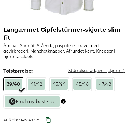
Langærmet Gipfelstürmer-skjorte slim
fit
Åndbar. Slim fit. Stående, paspoleret krave med
gevirbroderi. Manchetknapper. Afrundet kant. Knapper i
hjortetakslook.
Størrelsesrådgiver (skjorter)
Tøjstørrelse:
39/40
41/42
43/44
45/46
47/48
Artikelnr.:
1468497051