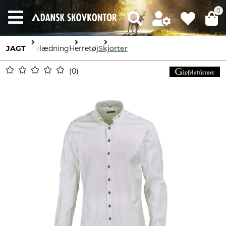
0
JAGT
Beklædning
Herretøj
Skjorter
0