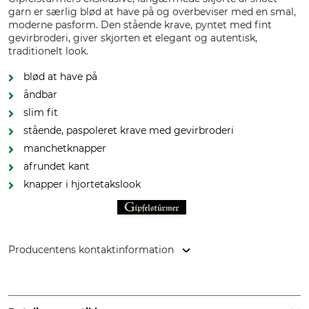
garn er særlig blød at have på og overbeviser med en smal,
moderne pasform. Den stående krave, pyntet med fint
gevirbroderi, giver skjorten et elegant og autentisk,
traditionelt look.
blød at have på
åndbar
slim fit
stående, paspoleret krave med gevirbroderi
manchetknapper
afrundet kant
knapper i hjortetakslook
Producentens kontaktinformation
Orbis Textil GmbH & Co. KG, Kruppstr. 20, 58553 Halver,
Germany, www.orbis-textil.de