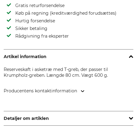
Gratis returforsendelse
Køb på regning (kreditværdighed forudsættes)
Hurtig forsendelse
Sikker betaling
Rådgivning fra eksperter
Artikel information
Reserveskaft i asketræ med T-greb, der passer til
Krumpholz-greben. Længde 80 cm. Vægt 600 g.
Producentens kontaktinformation
Krumpholz-Werkzeuge e.K., Guttenbergerhammer 2, 95356
Grafengehaig, Germany, www.krumpholz1799.de
Detaljer om artiklen
Mærke
produkttype