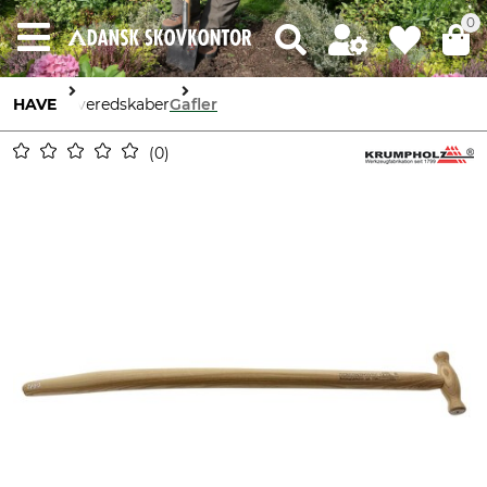
0
HAVE
Haveredskaber
Gafler
0