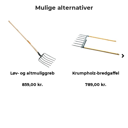
Krumpholz
Reserveskaft
Mulige alternativer
Modelbetegnelse
produktion
Til greb
Made in Germany
Længde
Vægt
80 cm
600 g
Løv- og altmuliggreb
Krumpholz-bredgaffel
859,00 kr.
789,00 kr.