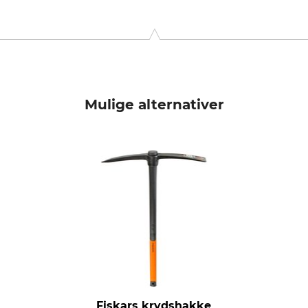
tenbergerhammer 2, 95356 Grafengehaig, Germany, www.krump
Mulige alternativer
Fiskars krydshakke