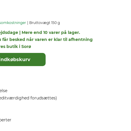
somkostninger
Bruttovægt 150 g
ejdsdage | Mere end 10 varer på lager.
u får besked når varen er klar til afhentning
res butik i Sorø
il indkøbskurv
else
editværdighed forudsættes)
perter