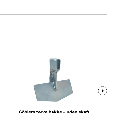
holz1799.de
Göhlers tørve hakke – uden skaft