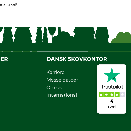
 artikel!
DER
DANSK SKOVKONTOR
Karriere
Messe datoer
Om os
International
4
God