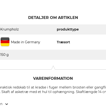
DETALJER OM ARTIKLEN
Krumpholz
produkttype
Made in Germany
Træsort
150 g
VAREINFORMATION
aktisk redskab til at kradse i fuger mellem brosten eller gangfli
. Skaft af asketræ med et hul til ophængning. Skaftlængde 14 c
on