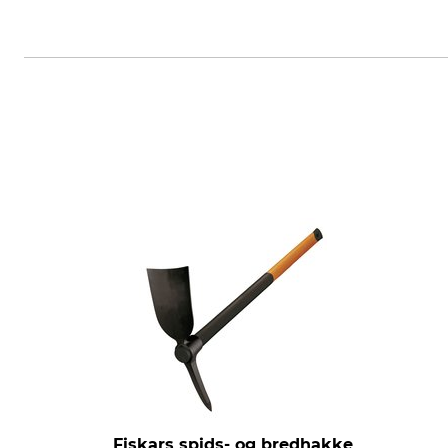
Krumpholz-Werkzeuge e.K., Gut
Fiskars spids- og bredhakke