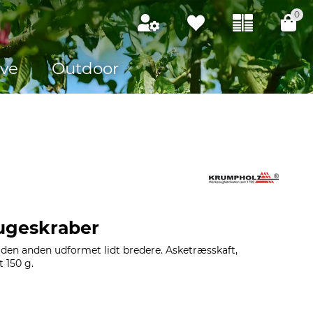
0
ve
Outdoor
ugeskraber
 den anden udformet lidt bredere. Asketræsskaft,
 150 g.