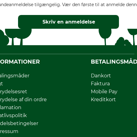
ndeanmeldelse tilgængelig. Vær den første til at anmelde denne
Skriv en anmeldelse
FORMATIONER
BETALINGSMÅ
alingsmåder
Dankort
gt
Faktura
rydelsesret
Mobile Pay
rydelse af din ordre
Kreditkort
lamation
atlivspolitik
delsbetingelser
ressum