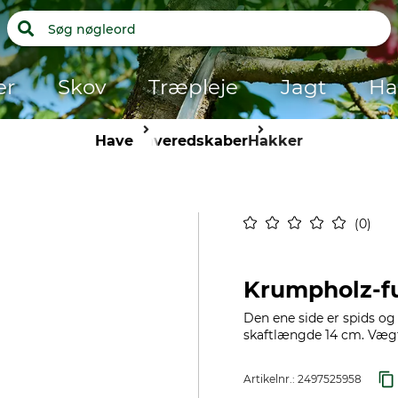
er
Skov
Træpleje
Jagt
Ha
Have
Haveredskaber
Hakker
0
Krumpholz-f
Den ene side er spids og
skaftlængde 14 cm. Vægt
Artikelnr.:
2497525958