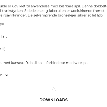
ouble
er udviklet til anvendelse med bærbare spil. Denne dobbelte
f trækstyrken. Sidedelene og løberullen er udelukkende fremstillet
jrpåvirkninger. De selvsmørende bronzelejer sikrer et let løb.
pil
1,8 t
x H)
ed kunststofreb til spil i forbindelse med wirespil.
on
. 28, 6714 Nüziders, Austria, www.vonblon.cc
DOWNLOADS