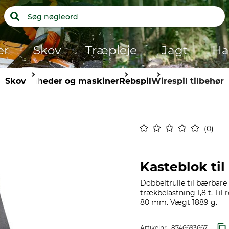
er
Skov
Træpleje
Jagt
Ha
Skov
Enheder og maskiner
Rebspil
Wirespil tilbehør
0
Kasteblok til
Dobbeltrulle til bærbare 
trækbelastning 1,8 t. Til
80 mm. Vægt 1889 g.
Artikelnr.:
8746693667