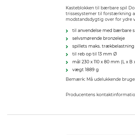
Kasteblokken til bærbare spil D
trissesystemer til forstærkning a
modstandsdygtig over for ydre ve
til anvendelse med bærbare s
selvsmørende bronzeleje
spillets maks. trækbelastning 
til reb op til 13 mm Ø
mål 230 x 110 x 80 mm (L x B 
vægt 1889 g
Bemærk: Må udelukkende bruges m
Producentens kontaktinformati
Vonblon Maschinen GmbH, Landstr