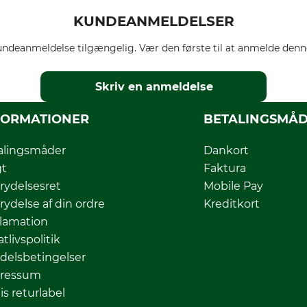
KUNDEANMELDELSER
ndeanmeldelse tilgængelig. Vær den første til at anmelde denne
Skriv en anmeldelse
FORMATIONER
BETALINGSMÅ
alingsmåder
Dankort
gt
Faktura
rydelsesret
Mobile Pay
rydelse af din ordre
Kreditkort
lamation
atlivspolitik
delsbetingelser
ressum
is returlabel