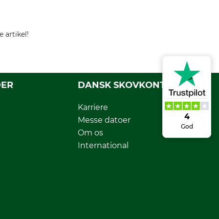
 artikel!
DER
DANSK SKOVKONTOR
Karriere
4
Messe datoer
God
Om os
International