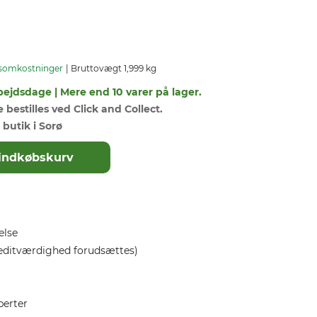
somkostninger
Bruttovægt 1,999 kg
bejdsdage | Mere end 10 varer på lager.
bestilles ved Click and Collect.
 butik i Sorø
il indkøbskurv
else
editværdighed forudsættes)
perter