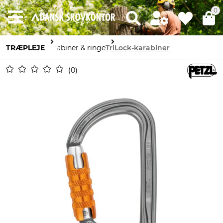
0
TRÆPLEJE
Karabiner & ringe
TriLock-karabiner
0