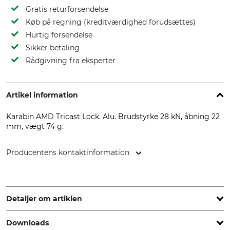
Gratis returforsendelse
Køb på regning (kreditværdighed forudsættes)
Hurtig forsendelse
Sikker betaling
Rådgivning fra eksperter
Artikel information
Karabin AMD Tricast Lock. Alu. Brudstyrke 28 kN, åbning 22
mm, vægt 74 g.
Producentens kontaktinformation
Petzl Distribution, ZI Crolles , Cidex 105A, 38920 Crolles,
France, www.petzl.com
Detaljer om artiklen
Downloads
standard
Mærke