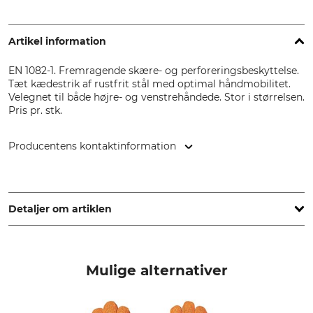
Artikel information
EN 1082-1. Fremragende skære- og perforeringsbeskyttelse.
Tæt kædestrik af rustfrit stål med optimal håndmobilitet.
Velegnet til både højre- og venstrehåndede. Stor i størrelsen.
Pris pr. stk.
Producentens kontaktinformation
SCHLACHTHAUSFREUND GmbH, Wacholderweg 7-9, 21256
Handeloh, Germany, www.schlachthausfreund.com
Detaljer om artiklen
standard
produkttype
EN 1082-1
Kædehandske
Mulige alternativer