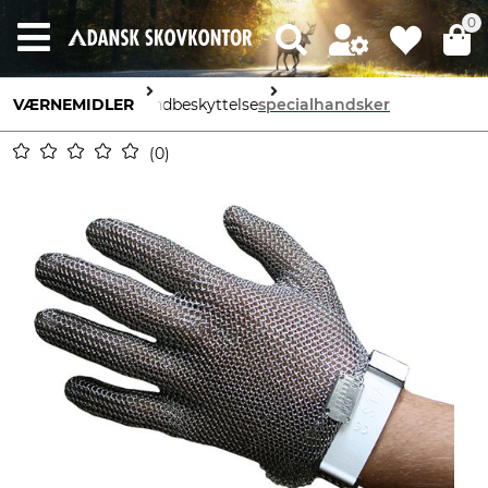
0
VÆRNEMIDLER
håndbeskyttelse
specialhandsker
0