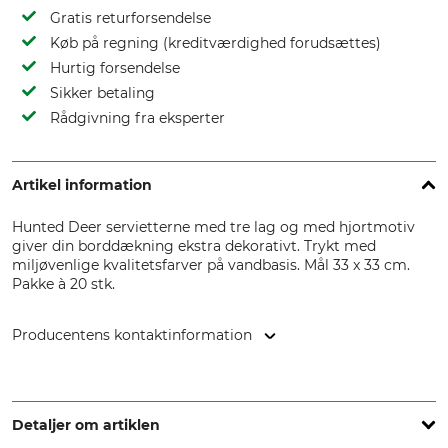
Gratis returforsendelse
Køb på regning (kreditværdighed forudsættes)
Hurtig forsendelse
Sikker betaling
Rådgivning fra eksperter
Artikel information
Hunted Deer servietterne med tre lag og med hjortmotiv
giver din borddækning ekstra dekorativt. Trykt med
miljøvenlige kvalitetsfarver på vandbasis. Mål 33 x 33 cm.
Pakke à 20 stk.
Producentens kontaktinformation
IHR Ideal Home Range GmbH, Höger Damm 4, 49632 Essen,
Germany, www.ihr.eu
Detaljer om artiklen