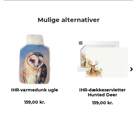
Mærke
produkttype
IHR Ideal Home Range
Servietter
Mulige alternativer
Modelbetegnelse
produktion
Hunted Deer
Made in Germany
IHR-varmedunk ugle
IHR-dækkeservietter
Hunted Deer
159,00 kr.
159,00 kr.