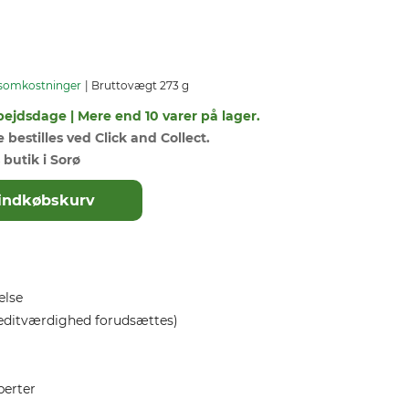
somkostninger
Bruttovægt 273 g
bejdsdage | Mere end 10 varer på lager.
bestilles ved Click and Collect.
 butik i Sorø
il indkøbskurv
else
editværdighed forudsættes)
perter