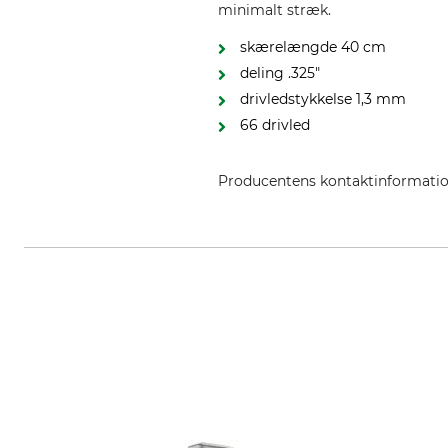
minimalt stræk.
skærelængde 40 cm
deling .325"
drivledstykkelse 1,3 mm
66 drivled
Producentens kontaktinformati
Husqvarna AB, Box 7454, 103 9