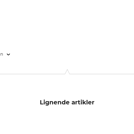
on
2 Stockholm, Sweden, www.husqvarnagroup.com
Lignende artikler