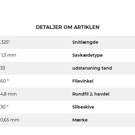
DETALJER OM ARTIKLEN
.325"
Snitlængde
1,3 mm
Savkædetype
33
udstansning tand
60 °
Filevinkel
4,8 mm
Rundfil 2. havdel
30 °
Slibeskive
0,65 mm
Mærke