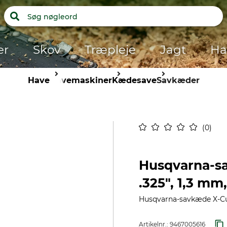
er
Skov
Træpleje
Jagt
Ha
Have
Havemaskiner
Kædesave
Savkæder
0
Husqvarna-s
.325", 1,3 mm
Husqvarna-savkæde X-Cut
Artikelnr.:
9467005616