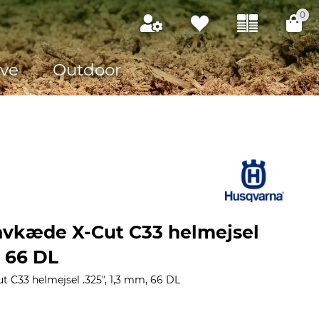
0
ve
Outdoor
avkæde X-Cut C33 helmejsel
, 66 DL
 C33 helmejsel .325", 1,3 mm, 66 DL