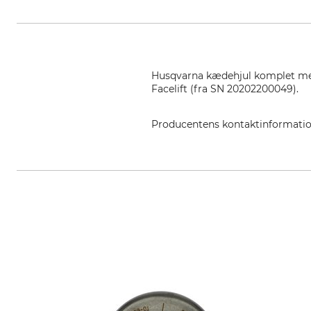
Husqvarna kædehjul komplet med n
Facelift (fra SN 20202200049).
Producentens kontaktinformati
Husqvarna AB, Box 7454, 103 9