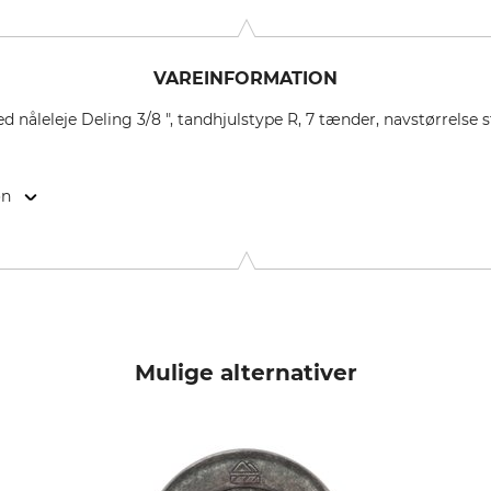
VAREINFORMATION
åleleje Deling 3/8 ", tandhjulstype R, 7 tænder, navstørrelse s
on
2 Stockholm, Sweden, www.husqvarnagroup.com
Mulige alternativer