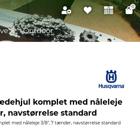
0
ve
Outdoor
ædehjul komplet med nåleleje
r, navstørrelse standard
let med nåleleje 3/8", 7 tænder, navstørrelse standard