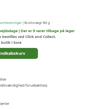
somkostninger
Bruttovægt 160 g
bejdsdage | Der er 9 varer tilbage på lager
bestilles ved Click and Collect.
 butik i Sorø
il indkøbskurv
else
editværdighed forudsættes)
perter