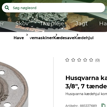
er
Skov
Træpleje
Jagt
Ha
Have
Havemaskiner
Kædesave
Kædehjul
0
Husqvarna k
3/8", 7 tænde
Husqvarna kædehjul komp
Artikelnr.:
8853371689