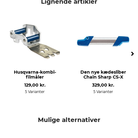
Lignende artikler
Drivledstykkelse/notbredde
Savkædetype
1,5 mm
Fuldmejsel
Udstansning drivled
udstansning tand
85
C
Indstilling fileudstyr
Filevinkel
60 °
0 °
Rundfil 1. havdel
Rundfil 2. havdel
Husqvarna-kombi-
Den nye kædesliber
5,5 mm
5,2 mm
filmåler
Chain Sharp CS-X
129,00 kr.
329,00 kr.
Slibevinkel
Slibeskive
5 Varianter
5 Varianter
30 °
4,0 - 4,7 mm
Afstand dybdestop
Mærke
0,65 mm
Husqvarna
Mulige alternativer
savmærke
savmodel
Husqvarna
Husqvarna 266
Dolmar
Husqvarna 362