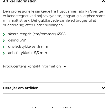
Artikel information
Den professionelle savkæde fra Husqvarnas fabrik i Sverige
er kendetegnet ved høj saveydelse, langvarig skarphed samt
minimalt stræk. Det guldfarvede samleled bruges til at
orientere sig efter under slibningen.
skærelængde (cm/tommer) 45/18
deling 3/8"
drivledstykkelse 1,5 mm
anb. filtykkelse 5,5 mm
Producentens kontaktinformation
Husqvarna AB, Box 7454, 103 92 Stockholm, Sweden,
www.husqvarnagroup.com
Detaljer om artiklen
Deling
Snitlængde
3/8"
45 cm