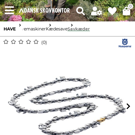
0
HAVE
Havemaskiner
Kædesave
Savkæder
0