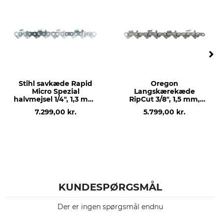
Husqvarna 281
Husqvarna 298
Husqvarna 562
Husqvarna 576
Husqvarna 268
Husqvarna 272
Husqvarna 288
Stihl savkæde Rapid
Oregon
Husqvarna 353
Micro Spezial
Langskærekæde
halvmejsel 1/4", 1,3 mm,
RipCut 3/8", 1,5 mm,
Husqvarna 365
2400 drivled
1640 drivled
7.299,00 kr.
5.799,00 kr.
Husqvarna 371
Husqvarna 372
Husqvarna 390
Husqvarna 395
Husqvarna 570
Husqvarna 3120
Husqvarna 254
KUNDESPØRGSMÅL
Husqvarna 346
Husqvarna 357
Der er ingen spørgsmål endnu
Husqvarna 359