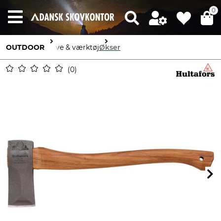
0
OUTDOOR
Knive & værktøj
Økser
0