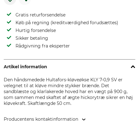
Gratis returforsendelse
Køb på regning (kreditværdighed forudsættes)
Hurtig forsendelse
Sikker betaling
Rådgivning fra eksperter
Artikel information
Den håndsmedede Hultafors-kløveøkse KLY 7-0,9 SV er
velegnet til at kløve mindre stykker brænde. Det
sandblæste og klarlakerede hoved har en vægt på 900 g,
som sammen med skaftet af ægte hickorytræ sikrer en høj
kløvekraft. Skaftlængde 50 cm.
Producentens kontaktinformation
Hultafors Group AB, J A Wettergrens gata 7, 421 30