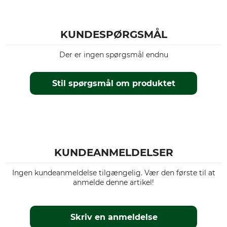
produktion
farve
Made in Europe
oliven
KUNDESPØRGSMÅL
Tøjstørrelse
Der er ingen spørgsmål endnu
52
Stil spørgsmål om produktet
KUNDEANMELDELSER
Ingen kundeanmeldelse tilgængelig. Vær den første til at
anmelde denne artikel!
Skriv en anmeldelse