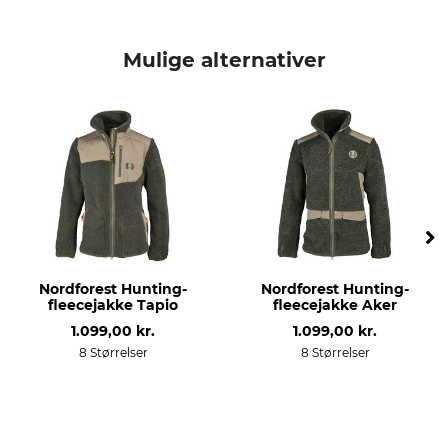
Mærke
produkttype
Hubertus
lodencape
Mulige alternativer
Modelbetegnelse
yderstof
Forest
72% Uld
23% Nylon
5% andre fibre
Vask
Blegning
Må ikke vaskes
Må ikke bleges
Tørring
Strygning
Tør ikke i tørretumbleren
Må ikke stryges
Nordforest Hunting-
Nordforest Hunting-
fleecejakke Tapio
fleecejakke Aker
Professionel tekstilpleje
Anledning
1.099,00 kr.
1.099,00 kr.
Ikke rørrensning
Anstand
8 Størrelser
8 Størrelser
Bjergjagt
Til
Årstid
herrer
Helårs
damer