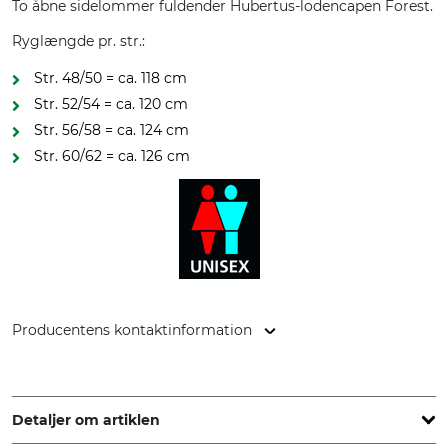
To åbne sidelommer fuldender Hubertus-lodencapen Forest.
Ryglængde pr. str.:
Str. 48/50 = ca. 118 cm
Str. 52/54 = ca. 120 cm
Str. 56/58 = ca. 124 cm
Str. 60/62 = ca. 126 cm
Producentens kontaktinformation
Overhues & Schüssler GmbH & Co., Rudolf-Diesel-Str. 34-36,
28876 Oyten, Germany, www.overhues-schuessler.de
Detaljer om artiklen