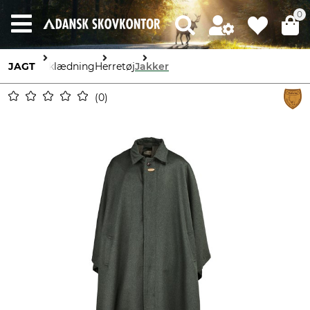
0
JAGT
Beklædning
Herretøj
Jakker
0