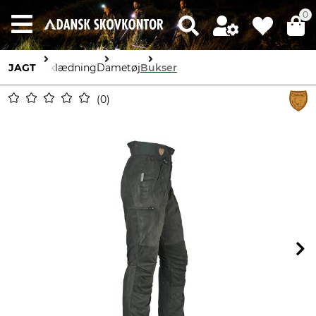
0
JAGT
Beklædning
Dametøj
Bukser
0