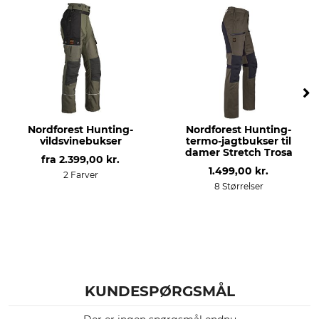
Micro Nordkap
100% Polyester
For
Fyld
100% Polyester
90% Polyester
10% Polyacryl
Vask
Blegning
30 °C kulørt vask
Må ikke bleges
Nordforest Hunting-
Nordforest Hunting-
Tørring
Strygning
vildsvinebukser
termo-jagtbukser til
Tør ikke i tørretumbleren
Strygning op til 110 °C
damer Stretch Trosa
fra
2.399,00 kr.
1.499,00 kr.
2 Farver
Professionel tekstilpleje
Anledning
8 Størrelser
Ikke rørrensning
Anstand
Trykjagt
Drivjagt
Til
Årstid
damer
Vinter
KUNDESPØRGSMÅL
produktion
farve
Made in Europe
oliven-brun.