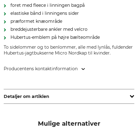
foret med fleece i linningen bagpå
elastiske bånd i linningens sider
præformet knæområde
breddejusterbare ankler med velcro
Hubertus-emblem på højre bælteområde
To sidelommer og to benlommer, alle med lynlås, fuldender
Hubertus-jagtbukserne Micro Nordkap til kvinder.
Producentens kontaktinformation
Overhues & Schüssler GmbH & Co., Rudolf-Diesel-Str. 34-36,
28876 Oyten, Germany, www.overhues-schuessler.de
Detaljer om artiklen
Mærke
produkttype
Hubertus
Jagtbukser
Mulige alternativer
Modelbetegnelse
yderstof