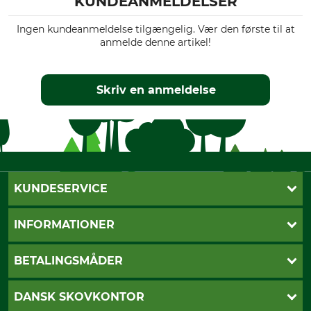
KUNDEANMELDELSER
Ingen kundeanmeldelse tilgængelig. Vær den første til at
anmelde denne artikel!
Skriv en anmeldelse
KUNDESERVICE
Kontakt
INFORMATIONER
Nyhedsbrev
Cookie-indstillinger
Betalingsmåder
BETALINGSMÅDER
Fragt
Fortrydelsesret
Dankort
DANSK SKOVKONTOR
Fortrydelse af din ordre
Faktura