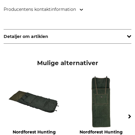
Producentens kontaktinformation
Overhues & Schüssler GmbH & Co., Rudolf-Diesel-Str. 34-36,
28876 Oyten, Germany, www.overhues-schuessler.de
Detaljer om artiklen
Mærke
produkttype
Hubertus
Siddesovepose
Mulige alternativer
Vask
Blegning
30 °C kulørt vask
Må ikke bleges
Tørring
Strygning
Tør ikke i tørretumbleren
Strygning op til 110 °C
Professionel tekstilpleje
farve
Ikke rørrensning
oliven
Nordforest Hunting
Nordforest Hunting