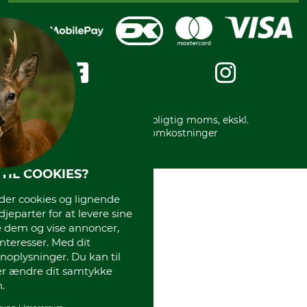
Reklamation
Mobile Pay
Karriere
Privatlivspolitik
Kreditkort
Messe datoer
Handelsbetingelser
Om os
Impressum
International
Gratis returlabel
* Alle priser inkl. lovpligtig moms, ekskl.
forsendelsesomkostninger
TIL COOKIES?
r cookies og lignende
djeparter for at levere sine
e dem og vise annoncer,
interesser. Med dit
oplysninger. Du kan til
ler ændre dit samtykke
.