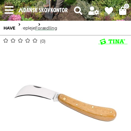
0
HAVE
Havepleje
Forædling
0