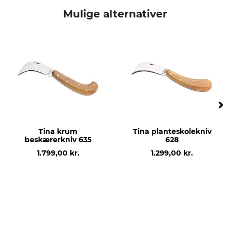
Tina
Have- og planteskolekniv
Mulige alternativer
Modelbetegnelse
produktion
626
Made in Germany
Tina krum
Tina planteskolekniv
beskærerkniv 635
628
1.799,00 kr.
1.299,00 kr.