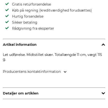
Gratis returforsendelse
Køb på regning (kreditværdighed forudsættes)
Hurtig forsendelse
Sikker betaling
Rådgivning fra eksperter
Artikel information
Let udførelse. Midtstillet skær. Totallængde 11 cm, vægt 115
g.
Producentens kontaktinformation
TINA-Messerfabrik, Am Heilbrunnen 77/79, 72766 Reutlingen,
Germany, www.tina-messerfabrik.de
Detaljer om artiklen
Mærke
produkttype