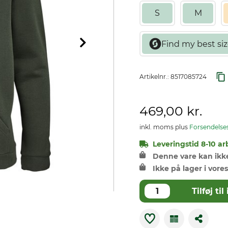
S
M
Artikelnr.:
8517085724
469,00 kr.
inkl. moms plus
Forsendelse
Leveringstid 8-10 ar
Denne vare kan ikke 
Ikke på lager i vores
Tilføj t