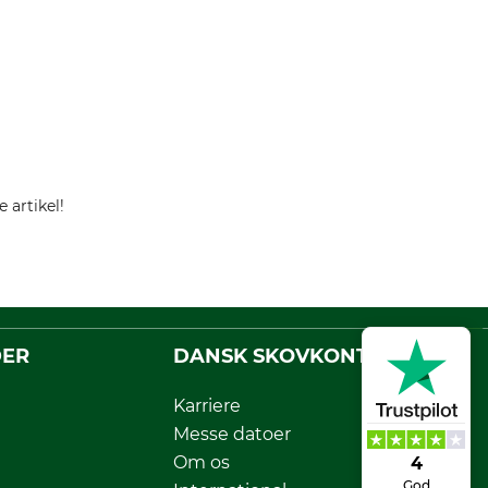
 artikel!
DER
DANSK SKOVKONTOR
Karriere
Messe datoer
Om os
4
God