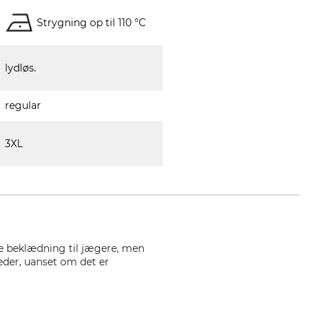
Strygning op til 110 °C
lydløs.
regular
3XL
de beklædning til jægere, men
heder, uanset om det er