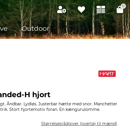
0
ve
Outdoor
anded-H hjort
gt. Åndbar. Lydløs. Justerbar hætte med snor. Manchetter
ibstrik. Stort hjortemotiv foran. En kængurulomme.
Størrelsesrådgiver (overtøj til mænd)