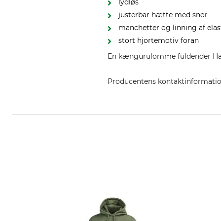
lydløs
justerbar hætte med snor
manchetter og linning af elast
stort hjortemotiv foran
En kængurulomme fuldender Hart
Producentens kontaktinformati
HART - EVIA GROUP, C/ Barrena 1