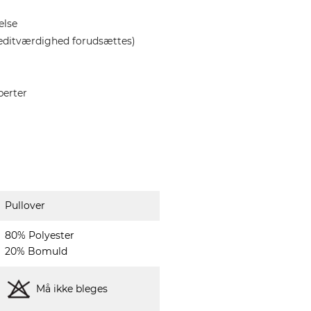
else
editværdighed forudsættes)
perter
Pullover
80% Polyester
20% Bomuld
Må ikke bleges