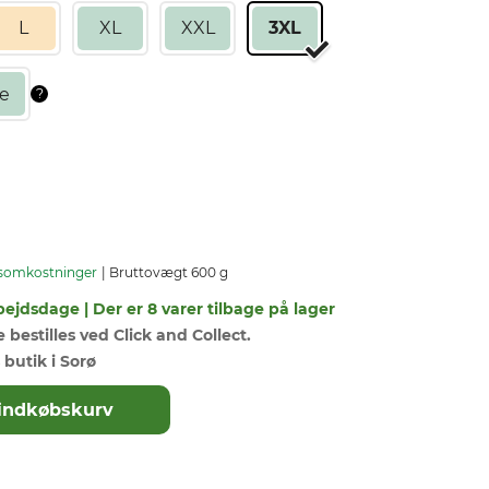
L
XL
XXL
3XL
somkostninger
Bruttovægt 600 g
bejdsdage | Der er 8 varer tilbage på lager
bestilles ved Click and Collect.
 butik i Sorø
il indkøbskurv