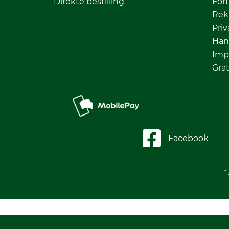
Direkte bestilling
Fort
Rek
Priv
Han
Imp
Grat
Facebook
*