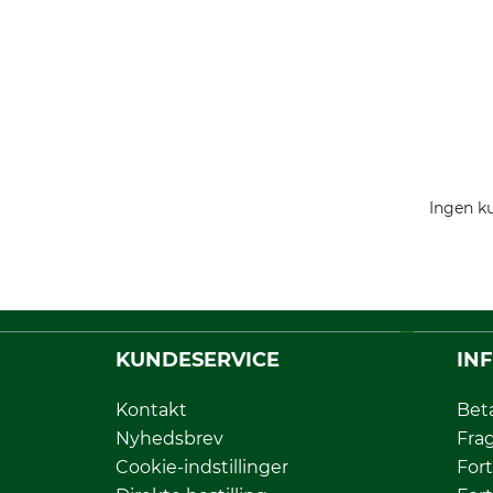
Ingen ku
KUNDESERVICE
IN
Kontakt
Bet
Nyhedsbrev
Fra
Cookie-indstillinger
Fort