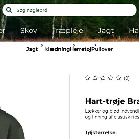
er
Skov
Træpleje
Jagt
Ha
Jagt
Beklædning
Herretøj
Pullover
0
Hart-trøje Br
Lækker og blød indvendi
og linning af elastisk r
Tøjstørrelse: