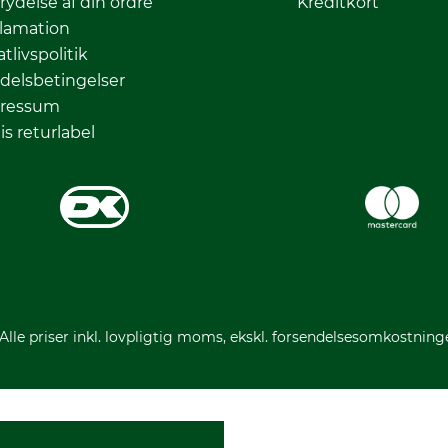
rydelse af din ordre
Kreditkort
lamation
atlivspolitik
delsbetingelser
ressum
is returlabel
 Alle priser inkl. lovpligtig moms, ekskl. forsendelsesomkostning