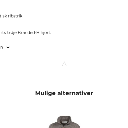
isk ribstrik
s trøje Branded-H hjort.
on
1, 20600 Eibar, Spain, www.hart-outdoor.com
Mulige alternativer