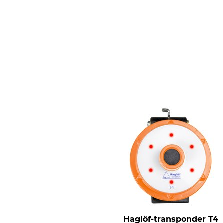
Haglöf Sweden AB, Klockargata
Haglöf-transponder T4