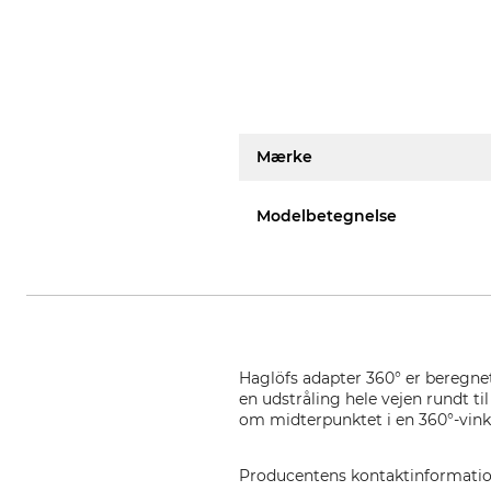
Mærke
Modelbetegnelse
Haglöfs adapter 360° er beregnet
en udstråling hele vejen rundt t
om midterpunktet i en 360°-vinke
Producentens kontaktinformati