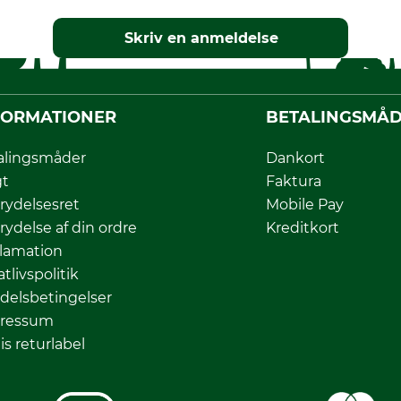
Skriv en anmeldelse
FORMATIONER
BETALINGSMÅ
alingsmåder
Dankort
gt
Faktura
rydelsesret
Mobile Pay
rydelse af din ordre
Kreditkort
lamation
atlivspolitik
delsbetingelser
ressum
is returlabel