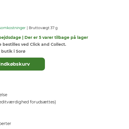
somkostninger
Bruttovægt 37 g
bejdsdage | Der er 5 varer tilbage på lager
bestilles ved Click and Collect.
 butik i Sorø
il indkøbskurv
else
editværdighed forudsættes)
perter