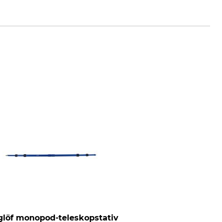
löf monopod-teleskopstativ