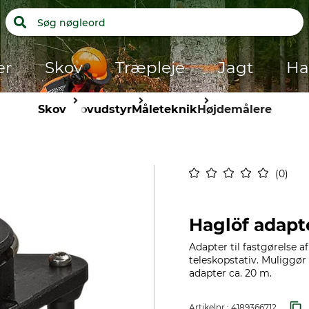
er
Skov
Træpleje
Jagt
Ha
Skov
skovudstyr
Måleteknik
Højdemålere
0
Haglöf adapt
Adapter til fastgørelse 
teleskopstativ. Muliggør
adapter ca. 20 m.
Artikelnr.:
4189366712