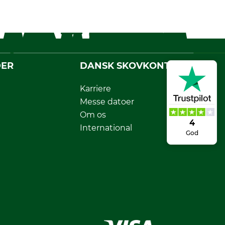
DER
DANSK SKOVKONTOR
Karriere
Messe datoer
Om os
4
International
God