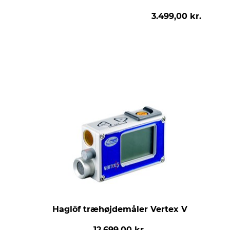
3.499,00 kr.
Haglöf træhøjdemåler Vertex V
12.699,00 kr.