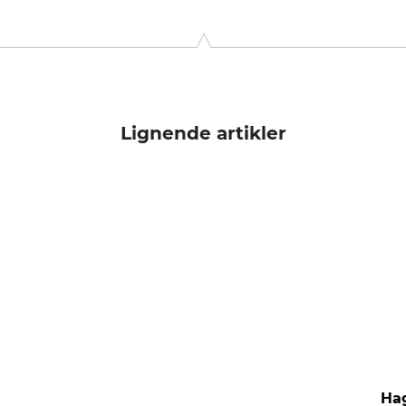
n 8, 88230 Långsele, Sweden, www.haglofsweden.com
Lignende artikler
Hag